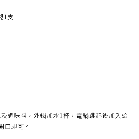
腿1支
杯水及調味料，外鍋加水1杯，電鍋跳起後加入蛤
蜊開口即可。