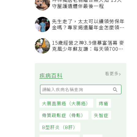
坪林獨居老翁離世無人知 13犬
守屋護遺體伴最後一程
先生走了，太太可以續領勞保年
金嗎？專家揭遺屬年金怎麼領，
看順位還要看資格
15歲經營之神3.9億暴富落幕 麥
克風少年蘇友謙：每天領700元
過日子
看更多
疾病百科
大腸直腸癌（大腸癌）
痔瘡
骨質疏鬆症（骨鬆）
失智症
B型肝炎（B肝）