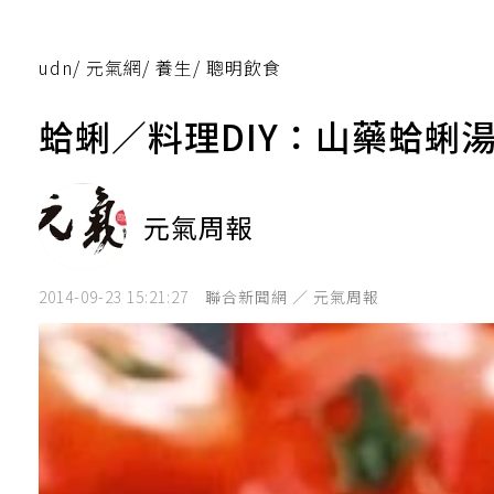
udn
/
元氣網
/
養生
/
聰明飲食
蛤蜊／料理DIY：山藥蛤蜊
元氣周報
2014-09-23 15:21:27
聯合新聞網 ／ 元氣周報