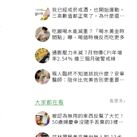
我已經戒菸戒酒，也開始運動，
三高數值都正常了，為什麼還不
能停藥？
吃飯喝水能減重？「喝水黃金時
間點」曝，喝錯時機反而吃更多
通膨壓力未減 7月物價CPI年增
率2.54% 連三個月破警戒線
親人臨終不知道該說什麼？安寧
醫師：陪伴比完美告別更重要，
4句話值得及早說出口
看更多
大家都在看
被認為無用的東西反幫了大忙！
50歲婦慶幸沒隨手丟棄的3樣物
品