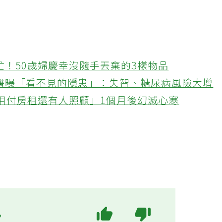
忙！50歲婦慶幸沒隨手丟棄的3樣物品
醫曝「看不見的隱患」：失智、糖尿病風險大增
不用付房租還有人照顧」1個月後幻滅心寒