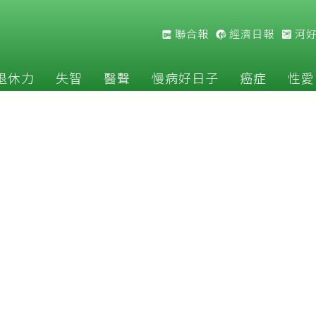
聯合報
經濟日報
河
退休力
失智
醫聲
慢病好日子
癌症
性愛