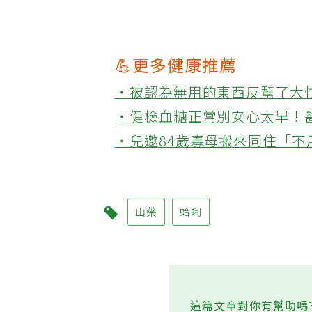
【2009/07/19 元氣周報】
💪更多健康推薦
‧被認為無用的東西反幫了大
‧健檢血糖正常別安心太早！
‧兒邀84歲寡母搬來同住「
山藥
蛤蜊