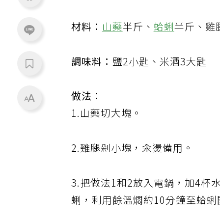
材料：
山藥
半斤、
蛤蜊
半斤、雞
調味料：
鹽2小匙、米酒3大匙
做法：
1.山藥切大塊。
2.雞腿剁小塊，汆燙備用。
3.把做法1和2放入電鍋，加4
蜊，利用餘溫燜約10分鐘至蛤