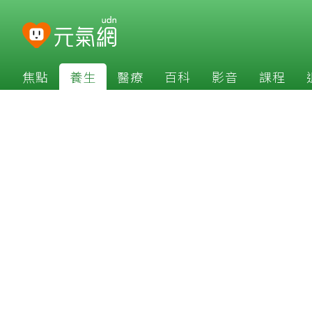
焦點
養生
醫療
百科
影音
課程