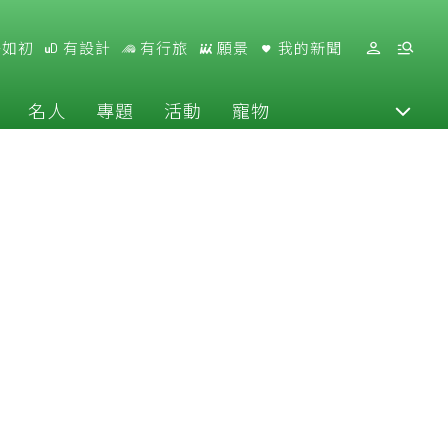
好如初
有設計
有行旅
願景
我的新聞
名人
專題
活動
寵物