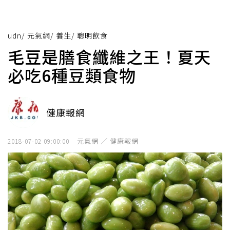
udn
/
元氣網
/
養生
/
聰明飲食
毛豆是膳食纖維之王！夏天
必吃6種豆類食物
健康報網
元氣網 ／ 健康報網
2018-07-02 09:00:00