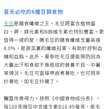
夏天必吃的6種豆類食物
毛豆
是膳食纖維之王。毛豆既富含植物蛋
白，鉀、鎂元素和B族維生素也特別豐富。更
值得一提的是，嫩毛豆的膳食纖維含量高達
4.0%，是蔬菜裏的纖維冠軍，有助於控制血
糖和血脂。此外，夏季吃毛豆還能預防因為
大量出汗和食欲不振造成的營養不良、中暑
等情況。毛豆可直接帶皮煮著吃，也可用來
炒著吃，如毛豆炒雞丁。
豌豆
改善視力。按照《中國食物成分表》，
每100克豌豆中含維生素B10.49毫克，是毛