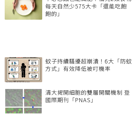
每天自然少575大卡「還能吃飽
飽的」
蚊子持續騷擾超崩潰！6大「防蚊
方式」有效降低被叮機率
清大揭開細胞的雙層開關機制 登
國際期刊「PNAS」