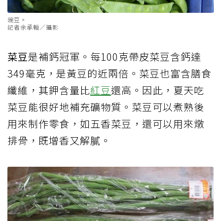
豌豆。
記者余承翰／攝影
菜豆
是補鈣冠軍。每100克帶皮菜豆含鈣達
349毫克，是黃豆的近兩倍。菜豆也富含膳食
纖維，其鉀含量比
紅豆
還高。因此，夏天吃
菜豆能很好地補充礦物質。菜豆可以煮熟後
用來制作零食，如五香菜豆，還可以用來燉
排骨，既增香又解膩。