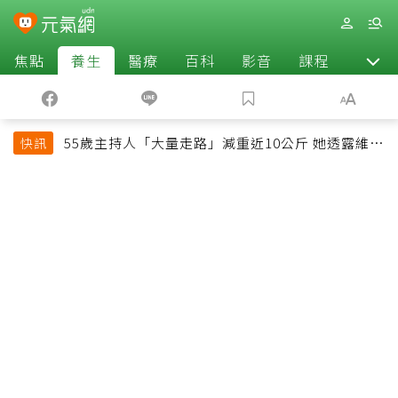
焦點
養生
醫療
百科
影音
課程
退休
55歲主持人「大量走路」減重近10公斤 她透露維持
快訊
十多年習慣心法