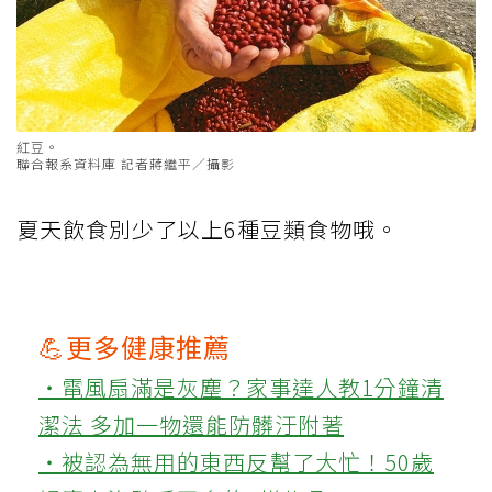
紅豆。
聯合報系資料庫 記者蔣繼平／攝影
夏天飲食別少了以上6種豆類食物哦。
💪更多健康推薦
‧電風扇滿是灰塵？家事達人教1分鐘清
潔法 多加一物還能防髒汙附著
‧被認為無用的東西反幫了大忙！50歲