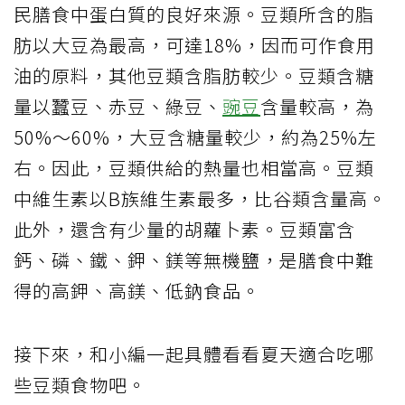
民膳食中蛋白質的良好來源。豆類所含的脂
肪以大豆為最高，可達18%，因而可作食用
油的原料，其他豆類含脂肪較少。豆類含糖
量以蠶豆、赤豆、綠豆、
豌豆
含量較高，為
50%～60%，大豆含糖量較少，約為25%左
右。因此，豆類供給的熱量也相當高。豆類
中維生素以B族維生素最多，比谷類含量高。
此外，還含有少量的胡蘿卜素。豆類富含
鈣、磷、鐵、鉀、鎂等無機鹽，是膳食中難
得的高鉀、高鎂、低鈉食品。
接下來，和小編一起具體看看夏天適合吃哪
些豆類食物吧。