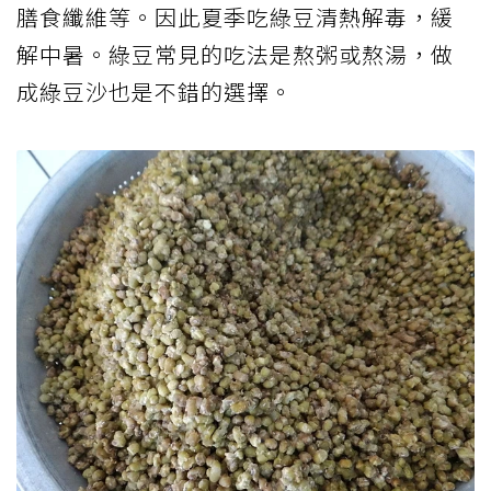
膳食纖維等。因此夏季吃綠豆清熱解毒，緩
解中暑。綠豆常見的吃法是熬粥或熬湯，做
成綠豆沙也是不錯的選擇。