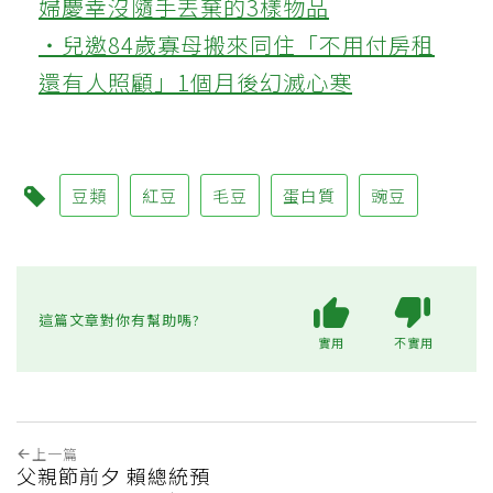
婦慶幸沒隨手丟棄的3樣物品
‧兒邀84歲寡母搬來同住「不用付房租
還有人照顧」1個月後幻滅心寒
豆類
紅豆
毛豆
蛋白質
豌豆
這篇文章對你有幫助嗎?
實用
不實用
上一篇
父親節前夕 賴總統預