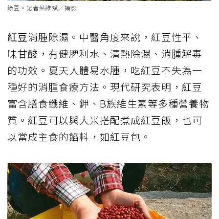
綠豆。記者蔡維斌／攝影
紅豆
消腫除濕。中醫角度來說，紅豆性平、
味甘酸，有健脾利水、清熱除濕、消腫解毒
的功效。夏天人體易水腫，吃紅豆不失為一
種好的消腫食療方法。現代研究表明，紅豆
富含膳食纖維、鉀、B族維生素等多種營養物
質。紅豆可以與大米搭配煮成紅豆飯，也可
以當成主食的餡料，如紅豆包。