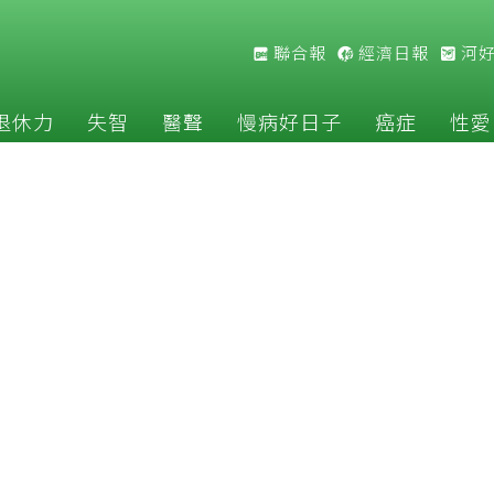
聯合報
經濟日報
河
退休力
失智
醫聲
慢病好日子
癌症
性愛