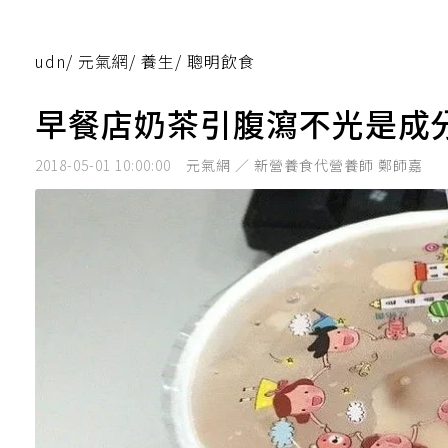
udn
/
元氣網
/
養生
/
聰明飲食
早餐店奶茶引腹瀉不光是成分
2018-05-01 10:00:00
元氣網 ／ 新營養食代營養師 鄭師嘉