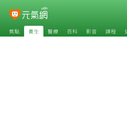
焦點
養生
醫療
百科
影音
課程