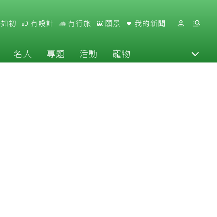
好如初
有設計
有行旅
願景
我的新聞
名人
專題
活動
寵物