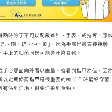
餐點時除了不可以配戴首飾、手表、戒指等，應
、洗、刷、搓、沖、乾｣，因為手部是最直接接觸
，手上的細菌同樣可能會汙染食物。
從手心那面向外看以盡量不會看到指甲為佳，因
所以定期修剪指甲是很重要的唷!工作時最好穿著
邊有沾到汙垢，避免汙染到食物。