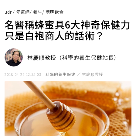
udn
/
元氣網
/
養生
/
聰明飲食
名醫稱蜂蜜具6大神奇保健力
只是白袍商人的話術？
林慶順教授（科學的養生保健站長）
科學的養生保健 ／ 林慶順教授
2018-04-26 12:35:03