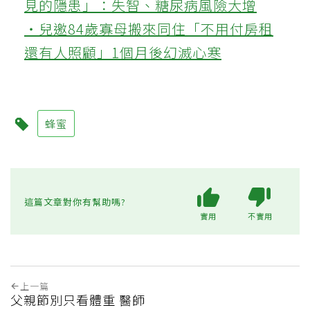
見的隱患」：失智、糖尿病風險大增
‧兒邀84歲寡母搬來同住「不用付房租
還有人照顧」1個月後幻滅心寒
蜂蜜
這篇文章對你有幫助嗎?
實用
不實用
上一篇
父親節別只看體重 醫師