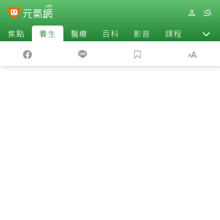
焦點
養生
醫療
百科
影音
課程
退休