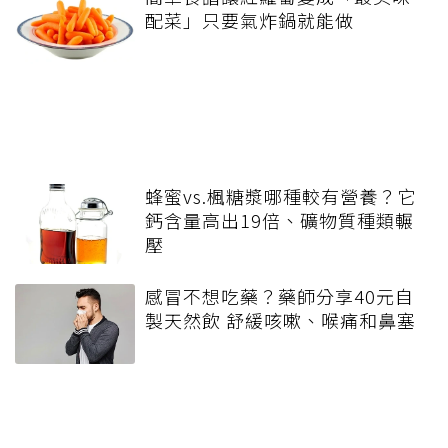
配菜」只要氣炸鍋就能做
蜂蜜vs.楓糖漿哪種較有營養？它
鈣含量高出19倍、礦物質種類輾
壓
感冒不想吃藥？藥師分享40元自
製天然飲 舒緩咳嗽、喉痛和鼻塞