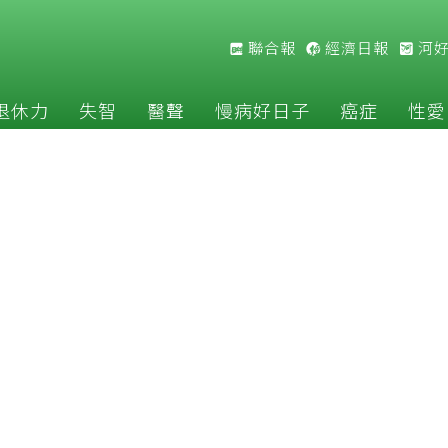
聯合報
經濟日報
河
退休力
失智
醫聲
慢病好日子
癌症
性愛