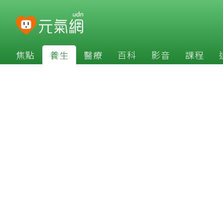
焦點
養生
醫療
百科
影音
課程