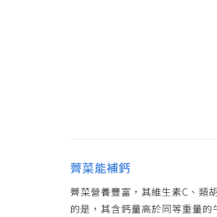
薺菜能補鈣
薺菜營養豐富，其維生素C、類
的是，其含鈣量高於同等重量的