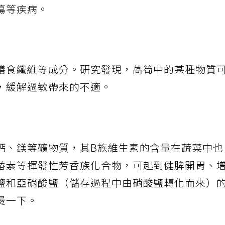
瘍等疾病。
膳食纖維等成分。研究發現，萵筍中的某種物質
，緩解過敏帶來的不適。
鈣、鎂等礦物質，其B族維生素的含量在蔬菜中
椿素等揮發性芳香族化合物，可起到健脾開胃、
鹽和亞硝酸鹽（儲存過程中由硝酸鹽轉化而來）
燙一下。