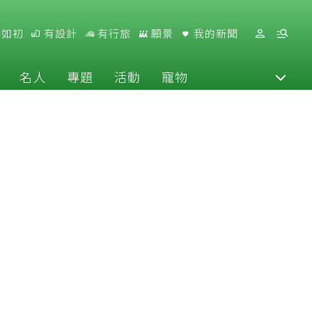
好如初
有設計
有行旅
願景
我的新聞
名人
專題
活動
寵物