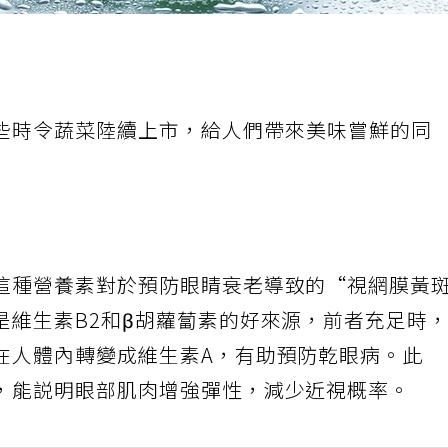
些時令蔬菜陸續上市，給人們帶來美味嘗鮮的同
這種營養素對於預防眼睛衰老導致的“視網膜黃
是維生素B2和β胡蘿蔔素的好來源，前者充足時
在人體內轉變成維生素A，有助預防乾眼病。此
，能説明眼部肌肉增強彈性，減少近視概率。