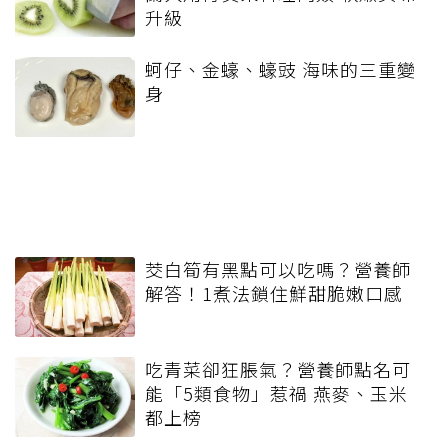
升級
蚵仔、金蠔、蠔豉 海味的三重變
身
茭白筍有黑點可以吃嗎？營養師
解答！1煮法鎖住鮮甜脆嫩口感
吃青菜卻狂脹氣？營養師點名可
能「5類食物」惹禍 燕麥、玉米
都上榜