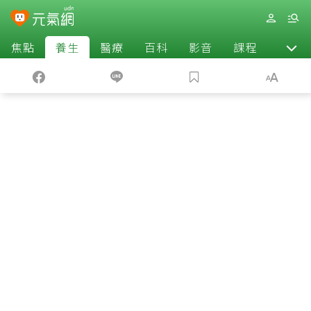
焦點
養生
醫療
百科
影音
課程
退休