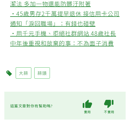
潔法 多加一物還能防髒汙附著
‧45歲男存2千萬提早退休 接信用卡公司
通知「淚回職場」：有錢也碰壁
‧用千元手機、拒絕社群網站 48歲社長
中年後重視和放棄的事：不為面子消費
大蒜
蒜頭
這篇文章對你有幫助嗎?
實用
不實用