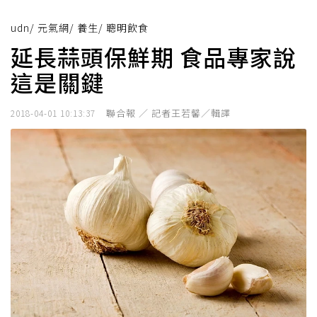
udn
/
元氣網
/
養生
/
聰明飲食
延長蒜頭保鮮期 食品專家說
這是關鍵
聯合報 ／ 記者王若馨／輯譯
2018-04-01 10:13:37