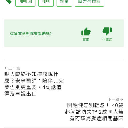
咖啡因
咖啡
熱量
壓力荷爾蒙
這篇文章對你有幫助嗎?
實用
不實用
上一篇
親人臨終不知道該說什
麼？安寧醫師：陪伴比完
美告別更重要，4句話值
得及早說出口
下一篇
開始健忘別輕忽！ 40歲
起就該防失智 2成國人帶
有阿茲海默症相關基因