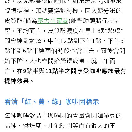
妙，以免影響夜間睡眠。如果想以喝咖啡來
提振精神，那就要選對時機，因人體分泌的
皮質醇(稱為
壓力荷爾蒙
)能幫助頭腦保持清
醒，平均而言，皮質醇濃度在早上8點與9點
間會達到巔峰，中午12點到下午1點、下午5
點半到6點半這兩個時段也會上升，爾後會開
始下降，人也會開始覺得疲倦，
就上午而
言，在9點半與11點半之間享受咖啡應該最有
提神效果。
看清「紅、黃、綠」咖啡因標示
每種咖啡飲品中咖啡因的含量會因咖啡豆的
品種、烘焙度、沖泡時間等而有很大的不