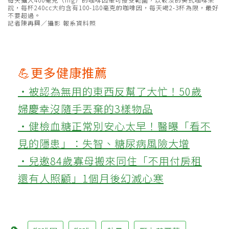
說，每杯240cc大約含有100-180毫克的咖啡因，每天喝2-3杯為限，最好
不要超過。
記者陳再興／攝影 報系資料照
💪更多健康推薦
‧被認為無用的東西反幫了大忙！50歲
婦慶幸沒隨手丟棄的3樣物品
‧健檢血糖正常別安心太早！醫曝「看不
見的隱患」：失智、糖尿病風險大增
‧兒邀84歲寡母搬來同住「不用付房租
還有人照顧」1個月後幻滅心寒