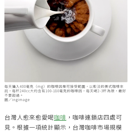
每天攝入400毫克（mg）的咖啡因是可接受範圍，以較淡的美式咖啡來
說，每杯240cc大約含有100-180毫克的咖啡因，每天喝2-3杯為限，最好
不要超過。
圖／ingimage
台灣人愈來愈愛喝
咖啡
，咖啡連鎖店四處可
見。根據一項統計顯示，台灣咖啡市場規模