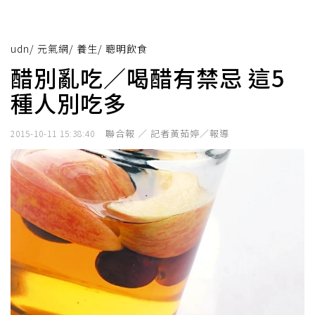
udn
/
元氣網
/
養生
/
聰明飲食
醋別亂吃／喝醋有禁忌 這5
種人別吃多
聯合報 ／ 記者黃茹婷／報導
2015-10-11 15:38:40