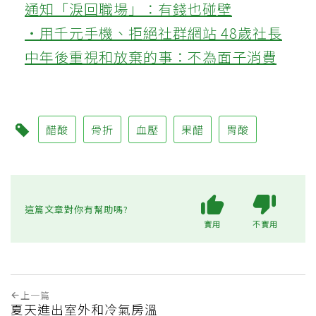
通知「淚回職場」：有錢也碰壁
‧用千元手機、拒絕社群網站 48歲社長
中年後重視和放棄的事：不為面子消費
醋酸
骨折
血壓
果醋
胃酸
這篇文章對你有幫助嗎?
實用
不實用
上一篇
夏天進出室外和冷氣房溫