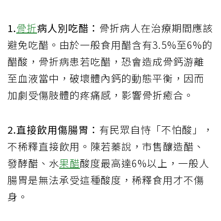
1.
骨折
病人別吃醋：
骨折病人在治療期間應該
避免吃醋。由於一般食用醋含有3.5%至6%的
醋酸，骨折病患若吃醋，恐會造成骨鈣游離
至血液當中，破壞體內鈣的動態平衡，因而
加劇受傷肢體的疼痛感，影響骨折癒合。
2.直接飲用傷腸胃：
有民眾自恃「不怕酸」，
不稀釋直接飲用。陳若蓁說，市售釀造醋、
發酵醋、水
果醋
酸度最高達6%以上，一般人
腸胃是無法承受這種酸度，稀釋食用才不傷
身。