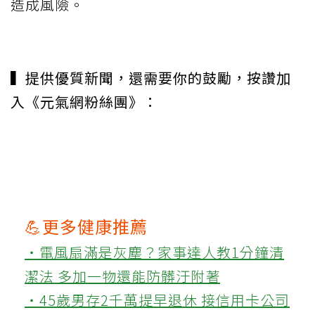
造成風險。
▍提供優質新聞，還需要你的鼓勵，按讚加
入《元氣網粉絲團》：
💪更多健康推薦
‧電風扇滿是灰塵？家事達人教1分鐘清
潔法 多加一物還能防髒汙附著
‧45歲男存2千萬提早退休 接信用卡公司