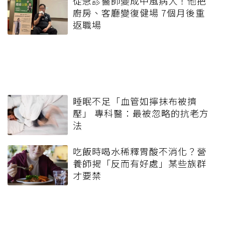
從急診醫師變成中風病人！他把
廚房、客廳變復健場 7個月後重
返職場
睡眠不足「血管如擰抹布被擠
壓」 專科醫：最被忽略的抗老方
法
吃飯時喝水稀釋胃酸不消化？營
養師揭「反而有好處」某些族群
才要禁