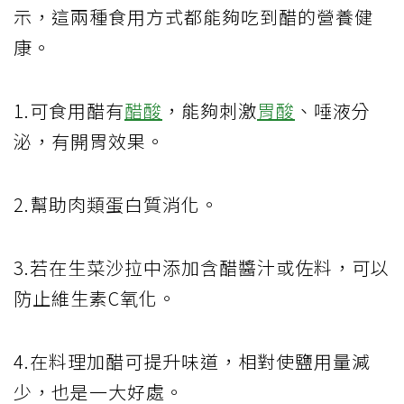
示，這兩種食用方式都能夠吃到醋的營養健
康。
1.可食用醋有
醋酸
，能夠刺激
胃酸
、唾液分
泌，有開胃效果。
2.幫助肉類蛋白質消化。
3.若在生菜沙拉中添加含醋醬汁或佐料，可以
防止維生素C氧化。
4.在料理加醋可提升味道，相對使鹽用量減
少，也是一大好處。