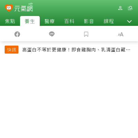
焦點
養生
醫療
百科
影音
課程
退休
高蛋白不等於更健康！即食雞胸肉、乳清蛋白藏陷
快訊
阱 醫提醒「這類人」尤其要小心