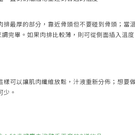
上，直到奶油融化並達到合適的溫度。
肉排最厚的部分，靠近骨頭但不要碰到骨頭；當
經烹調完畢。如果肉排比較薄，則可從側面插入溫
這樣可以讓肌肉纖維放鬆，汁液重新分佈；想要
可少。