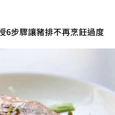
授6步驟讓豬排不再烹飪過度