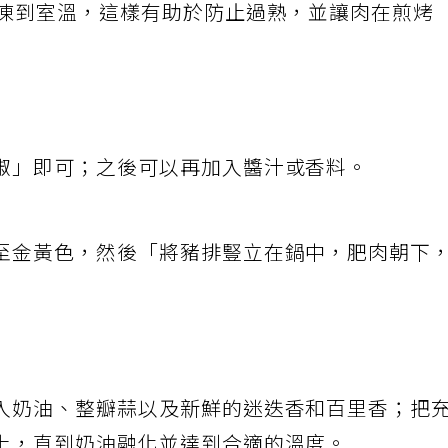
解凍到室溫，這樣有助於防止過熟，並讓肉在煎烤
椒」即可；之後可以再加入醬汁或香料。
至金黃色，然後「將豬排豎立在鍋中，肥肉朝下
入奶油、整瓣蒜以及新鮮的迷迭香和百里香；把