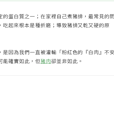
定的蛋白質之一；在家裡自己煮豬排，最常見的
，吃起來根本是種折磨；導致豬排又乾又硬的原
，是因為我們一直被灌輸「粉紅色的『白肉』不
可能確實如此，但
豬肉
卻並非如此。