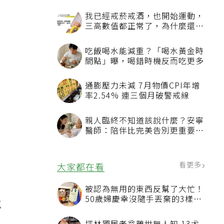
我已經戒菸戒酒，也開始運動，
三高數值都正常了，為什麼還不
能停藥？
吃飯喝水能減重？「喝水黃金時
間點」曝，喝錯時機反而吃更多
通膨壓力未減 7月物價CPI年增
率2.54% 連三個月破警戒線
親人臨終不知道該說什麼？安寧
，
醫師：陪伴比完美告別更重要，
4句話值得及早說出口
看更多
大家都在看
被認為無用的東西反幫了大忙！
50歲婦慶幸沒隨手丟棄的3樣物
充
品