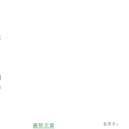
就
因
排
看更多
最新文章