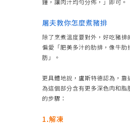
鐘，讓肉汁均勻分佈，」即可。
屠夫教你怎麼煮豬排
除了烹煮溫度要對外，好吃豬排
偏愛「肥美多汁的肋排，像牛肋
肪」。
更具體地說，盧斯特德認為，靠
為這個部分含有更多深色肉和脂
的步驟：
1.解凍