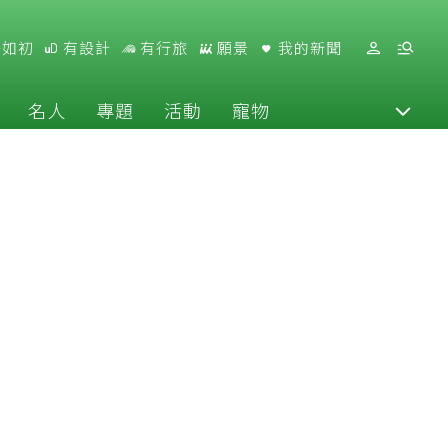
好如初
有設計
有行旅
願景
我的新聞
名人
專題
活動
寵物