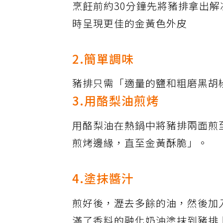
烹飪前約30分鐘先將豬排拿出
時呈現更佳的金黃色外皮
2.簡單調味
豬排只需「適量的鹽和粗磨黑胡
3.用酪梨油煎烤
用酪梨油在熱鍋中將豬排兩面煎
煎烤邊緣，直至金黃酥脆」。
4.塗抹醬汁
煎好後，瀝去多餘的油，然後加