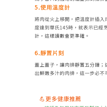
滿了香料的融化奶油塗抹到豬排
5.使用溫度計
將肉從火上移開，把溫度計插入
度達到華氏145時，就表示已
計，這樣讀數會更準確。
6.靜置片刻
蓋上蓋子，讓肉排靜置五分鐘；
出鮮嫩多汁的肉排，這一步必不
💪更多健康推薦