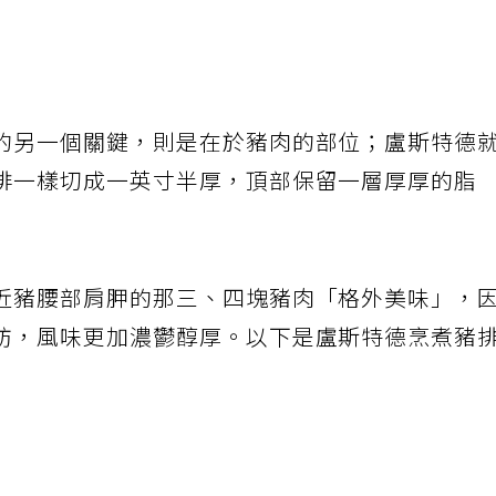
的另一個關鍵，則是在於豬肉的部位；盧斯特德
排一樣切成一英寸半厚，頂部保留一層厚厚的脂
近豬腰部肩胛的那三、四塊豬肉「格外美味」，
肪，風味更加濃鬱醇厚。以下是盧斯特德烹煮豬