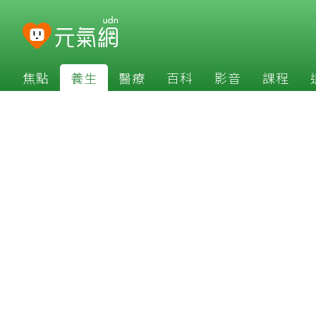
焦點
養生
醫療
百科
影音
課程