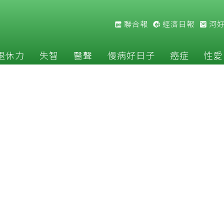
聯合報
經濟日報
河
退休力
失智
醫聲
慢病好日子
癌症
性愛