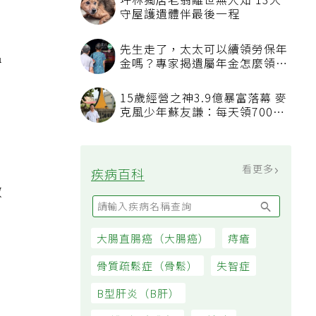
坪林獨居老翁離世無人知 13犬
守屋護遺體伴最後一程
先生走了，太太可以續領勞保年
溫
金嗎？專家揭遺屬年金怎麼領，
看順位還要看資格
度
15歲經營之神3.9億暴富落幕 麥
克風少年蘇友謙：每天領700元
過日子
看更多
疾病百科
做
大腸直腸癌（大腸癌）
痔瘡
骨質疏鬆症（骨鬆）
失智症
B型肝炎（B肝）