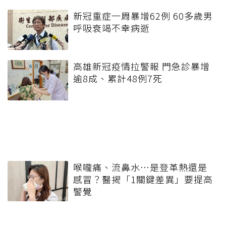
新冠重症一周暴增62例 60多歲男
呼吸衰竭不幸病逝
高雄新冠疫情拉警報 門急診暴增
逾8成、累計48例7死
喉嚨痛、流鼻水⋯是登革熱還是
感冒？醫揭「1關鍵差異」要提高
警覺