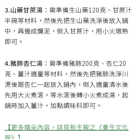
3.山藥甘蔗湯
：需準備生山藥120克、甘蔗汁
半碗等材料，然後先把生山藥洗淨後放入鍋
中，再搗成爛泥，倒入甘蔗汁，用小火燉熟
即可。
4.豬肺杏仁湯
：需準備豬肺200克、杏仁20
克、薑汁適量等材料，然後先把豬肺洗淨川
燙後跟杏仁一起放入鍋內，倒入適量清水後
先用大火煮滾，等水滾後轉小火煮成湯，起
鍋時加入薑汁，加點調味料即可。
【更多精采內容，詳見新生報之《養生文化
報》】