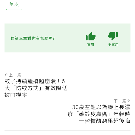
陳皮
這篇文章對你有幫助嗎?
實用
不實用
上一篇
蚊子持續騷擾超崩潰！6
大「防蚊方式」有效降低
被叮機率
下一篇
30歲空姐以為臉上長濕
疹「確診皮膚癌」年輕時
一習慣釀惡果超後悔