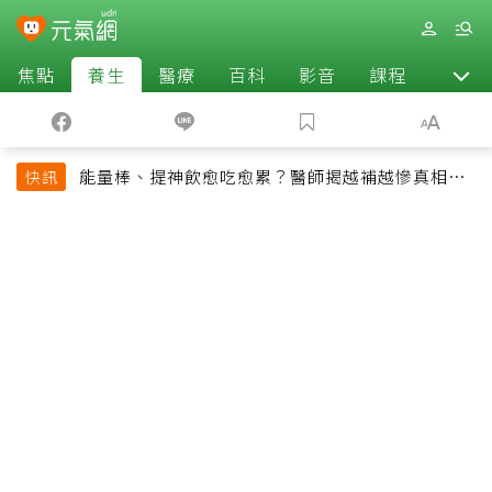
焦點
養生
醫療
百科
影音
課程
退休
能量棒、提神飲愈吃愈累？醫師揭越補越慘真相：
快訊
恐欠下疲勞債