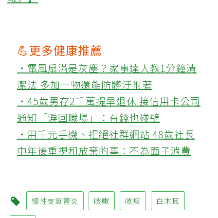
💪更多健康推薦
‧電風扇滿是灰塵？家事達人教1分鐘清
潔法 多加一物還能防髒汙附著
‧45歲男存2千萬提早退休 接信用卡公司
通知「淚回職場」：有錢也碰壁
‧用千元手機、拒絕社群網站 48歲社長
中年後重視和放棄的事：不為面子消費
慢性支氣管炎
咳嗽
咳痰
白木耳