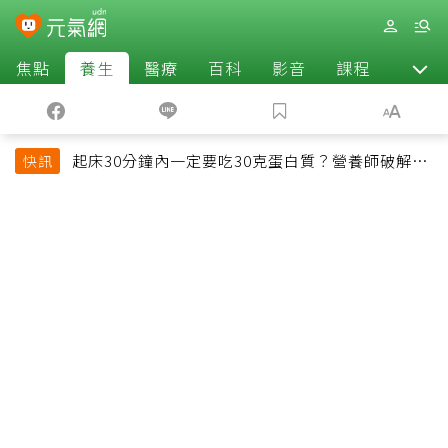
焦點
養生
醫療
百科
影音
課程
退休
起床30分鐘內一定要吃30克蛋白質？營養師破解
快訊
「30/30/30法則」：真正關鍵不是時間