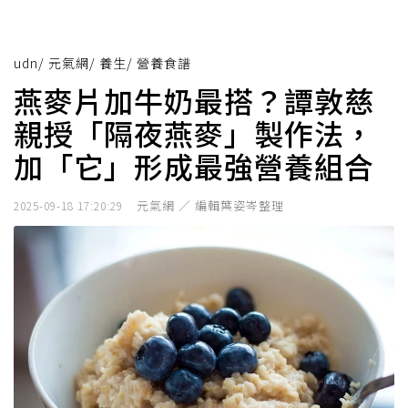
udn
/
元氣網
/
養生
/
營養食譜
燕麥片加牛奶最搭？譚敦慈
親授「隔夜燕麥」製作法，
加「它」形成最強營養組合
元氣網 ／ 編輯葉姿岑整理
2025-09-18 17:20:29