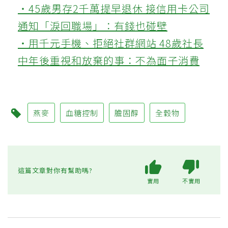
‧45歲男存2千萬提早退休 接信用卡公司
通知「淚回職場」：有錢也碰壁
‧用千元手機、拒絕社群網站 48歲社長
中年後重視和放棄的事：不為面子消費
燕麥
血糖控制
膽固醇
全穀物
這篇文章對你有幫助嗎?
實用
不實用