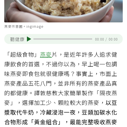
燕麥示意圖。ingimage
聽健康
00:00
/
00:00
「超級食物」
燕麥
片，是近年許多人追求健
康飲食的首選，不過你以為，早上喝一包調
味燕麥即食包就很健康嗎？事實上，市面上
燕麥產品五花八門，並非所有的燕麥產品真
的都健康。譚敦慈教大家簡單製作「隔夜燕
麥」，選擇加工少、顆粒較大的燕麥，
以豆
漿取代牛奶，冷藏浸泡一夜，豆類加碳水化
合物形成「黃金組合」，最能完整吸收燕麥