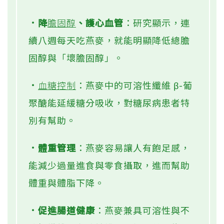
．降
膽固醇
、護心血管
：研究顯示，連
續八週每天吃燕麥，就能明顯降低總膽
固醇與「壞膽固醇」。
．
血糖控制
：燕麥中的可溶性纖維 β-葡
聚醣能延緩糖分吸收，對糖尿病患者特
別有幫助。
．體重管理
：燕麥容易讓人有飽足感，
能減少過量進食與零食攝取，進而幫助
體重與體脂下降。
．促進腸道健康
：燕麥兼具可溶性與不