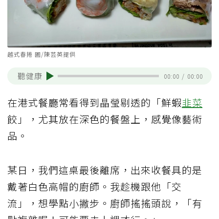
越式春捲 圖/陳芸英提供
聽健康
00:00
/
00:00
在港式餐廳常看得到晶瑩剔透的「鮮蝦
韭菜
餃」，尤其放在深色的餐盤上，感覺像藝術
品。
某日，我們這桌最後離席，出來收餐具的是
戴著白色高帽的廚師。我趁機跟他「交
流」，想學點小撇步。廚師搖搖頭說，「有