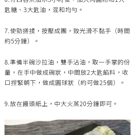
匙糖、3大匙油，混和均勻。
7.使勁搓揉，按壓成團，致光滑不黏手（時間
約5分鐘）。
8.準備半碗沙拉油，雙手沾油，取一手掌的份
量，在手中做成碗狀，中間放2大匙餡料，收
口捏緊朝下，做成圓球狀（約可做25個）。
9.放在饅頭紙上，中大火蒸20分鐘即可。