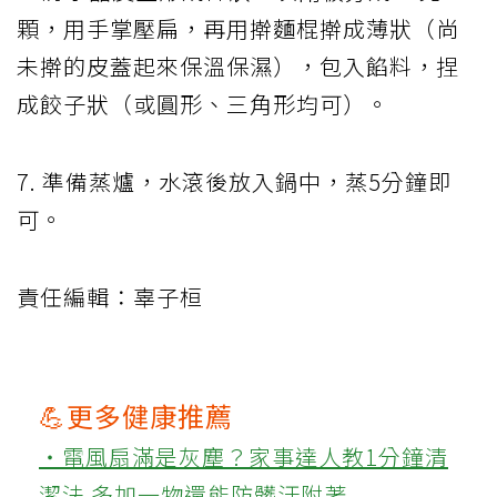
顆，用手掌壓扁，再用擀麵棍擀成薄狀（尚
未擀的皮蓋起來保溫保濕），包入餡料，捏
成餃子狀（或圓形、三角形均可）。
7. 準備蒸爐，水滾後放入鍋中，蒸5分鐘即
可。
責任編輯：辜子桓
💪更多健康推薦
‧電風扇滿是灰塵？家事達人教1分鐘清
潔法 多加一物還能防髒汙附著