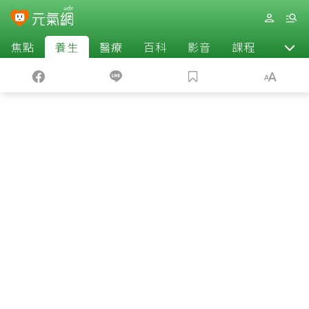
焦點
養生
醫療
百科
影音
課程
退休