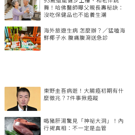
舞！哈佛醫師曝父親長壽秘訣：
沒吃保健品也不追養生潮
海外旅遊生病 怎麼辦？／猛嗑海
鮮椰子水 腹痛腹瀉送急診
東野圭吾病逝！大腸癌初期有什
麼徵兆？7件事揪癌蹤
喝豬肝湯驚見「神祕大洞」！內
行揭真相：不一定是血管