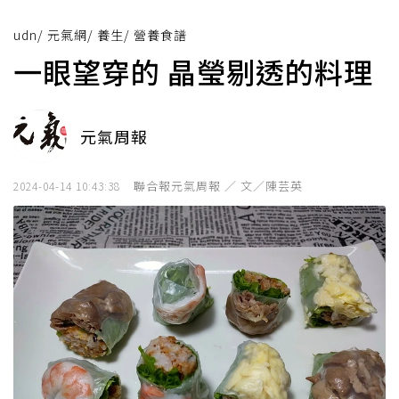
udn
/
元氣網
/
養生
/
營養食譜
一眼望穿的 晶瑩剔透的料理
元氣周報
聯合報元氣周報 ／ 文／陳芸英
2024-04-14 10:43:38