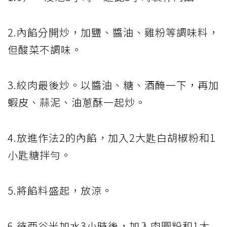
2.內餡分開炒，加鹽、醬油、雞粉等調味料，
但酸菜不調味。
3.絞肉最後炒。以醬油、糖、酒醃一下，再加
蝦皮、蒜泥、油蔥酥一起炒。
4.放進作法2的內餡，加入2大匙白胡椒粉和1
小匙糖拌勻。
5.將餡料盛起，放涼。
6.待西谷米加水3小時後，加入肉圓粉和1大