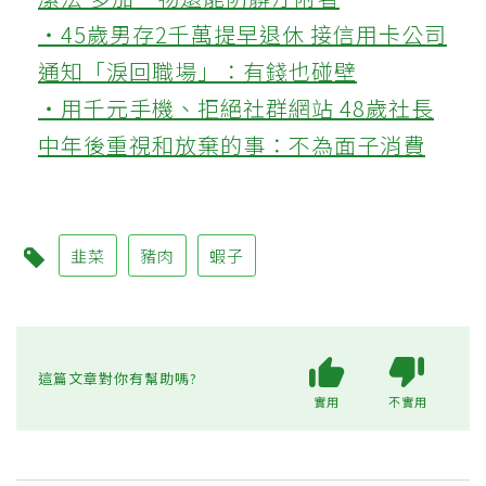
‧45歲男存2千萬提早退休 接信用卡公司
通知「淚回職場」：有錢也碰壁
‧用千元手機、拒絕社群網站 48歲社長
中年後重視和放棄的事：不為面子消費
韭菜
豬肉
蝦子
這篇文章對你有幫助嗎?
實用
不實用