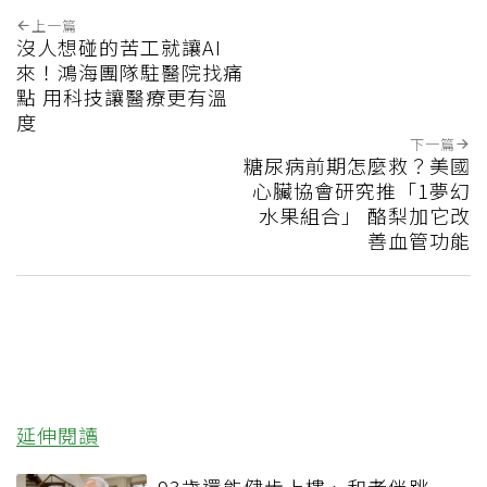
上一篇
沒人想碰的苦工就讓AI
來！鴻海團隊駐醫院找痛
點 用科技讓醫療更有溫
度
下一篇
糖尿病前期怎麼救？美國
心臟協會研究推「1夢幻
水果組合」 酪梨加它改
善血管功能
延伸閱讀
93歲還能健步上樓、和老伴跳