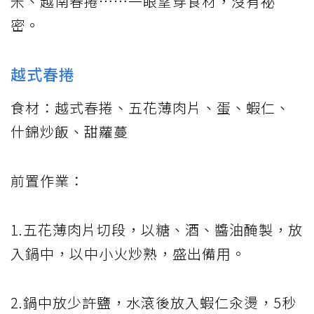
米、越南春捲……一眼望穿食材，沒有祕
密。
越式春捲
食材：越式春捲、五花薄肉片、蛋、蝦仁、
什錦炒飯、甜蘿蔓
前置作業：
1.五花薄肉片切段，以糖、酒、醬油醃製，放
入鍋中，以中小火炒熟，盛出備用。
2.鍋中放少許鹽，水滾後放入蝦仁汆燙，5秒