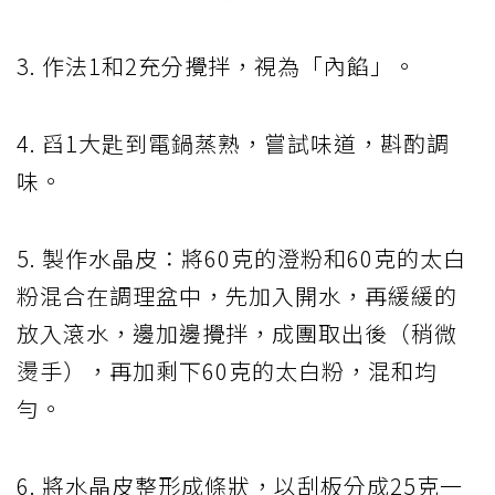
3. 作法1和2充分攪拌，視為「內餡」。
4. 舀1大匙到電鍋蒸熟，嘗試味道，斟酌調
味。
5. 製作水晶皮：將60克的澄粉和60克的太白
粉混合在調理盆中，先加入開水，再緩緩的
放入滾水，邊加邊攪拌，成團取出後（稍微
燙手），再加剩下60克的太白粉，混和均
勻。
6. 將水晶皮整形成條狀，以刮板分成25克一