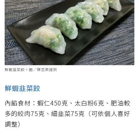
鮮蝦韭菜餃。圖／陳芸英提供
鮮蝦韭菜餃
內餡食材：蝦仁450克、太白粉6克、肥油較
多的絞肉75克、細韭菜75克（可依個人喜好
調整）