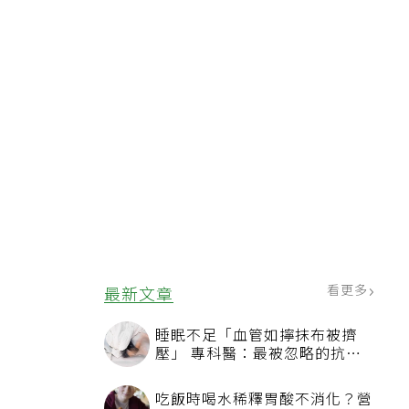
看更多
最新文章
睡眠不足「血管如擰抹布被擠
壓」 專科醫：最被忽略的抗老
方法
吃飯時喝水稀釋胃酸不消化？營