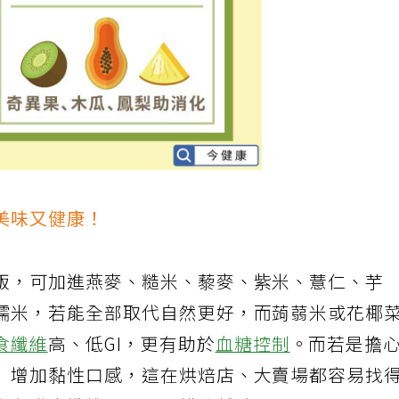
美味又健康！
飯，可加進燕麥、糙米、藜麥、紫米、薏仁、芋
糯米，若能全部取代自然更好，而蒟蒻米或花椰
食纖維
高、低GI，更有助於
血糖控制
。而若是擔
」增加黏性口感，這在烘焙店、大賣場都容易找