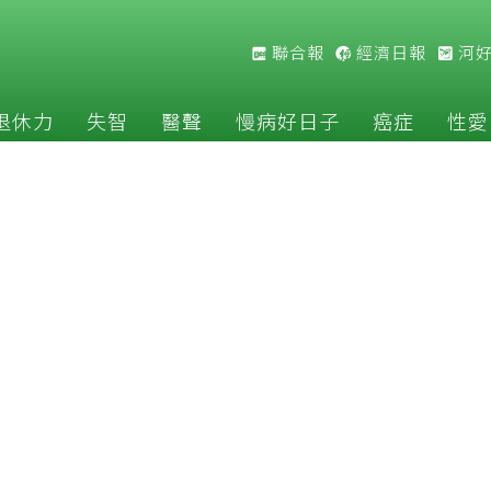
聯合報
經濟日報
河
退休力
失智
醫聲
慢病好日子
癌症
性愛