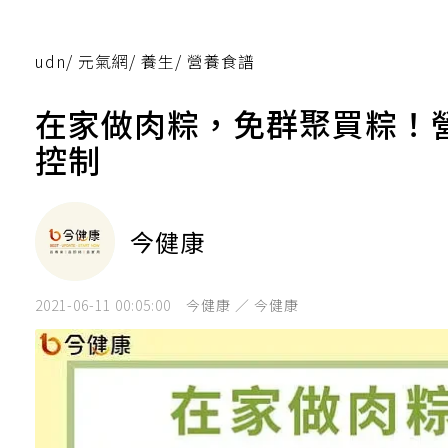
udn
/
元氣網
/
養生
/
營養食譜
在家做肉粽，免群聚買粽！
控制
今健康
2021-06-11 00:05:00
今健康 ／ 今健康