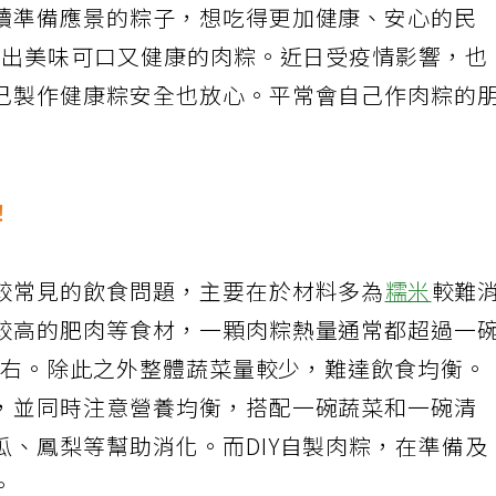
續準備應景的粽子，想吃得更加健康、安心的民
，作出美味可口又健康的肉粽。近日受疫情影響，也
己製作健康粽安全也放心。平常會自己作肉粽的
！
較常見的飲食問題，主要在於材料多為
糯米
較難
較高的肥肉等食材，一顆肉粽熱量通常都超過一
碗左右。除此之外整體蔬菜量較少，難達飲食均衡。
，並同時注意營養均衡，搭配一碗蔬菜和一碗清
瓜、鳳梨等幫助消化。而DIY自製肉粽，在準備及
。