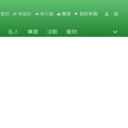
好如初
有設計
有行旅
願景
我的新聞
名人
專題
活動
寵物