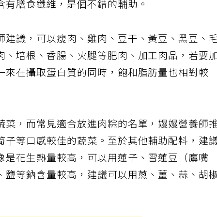
含有膳食纖維，是個不錯的輔助。
師建議，可以瘦肉、雞肉、豆干、黃豆、黑豆、
肉、培根、香腸、火腿等肥肉、加工肉品，若要
一來在攝取蛋白質的同時，飽和脂肪量也相對較
蔬菜，而常見適合放進肉粽的名單，嫚嫚營養師
筍子等口感較佳的蔬菜。至於其他輔助配料，建
像是花生熱量較高，可以用蓮子、雪蓮豆（鷹嘴
、鹽等鈉含量較高，建議可以用蔥、薑、蒜、胡