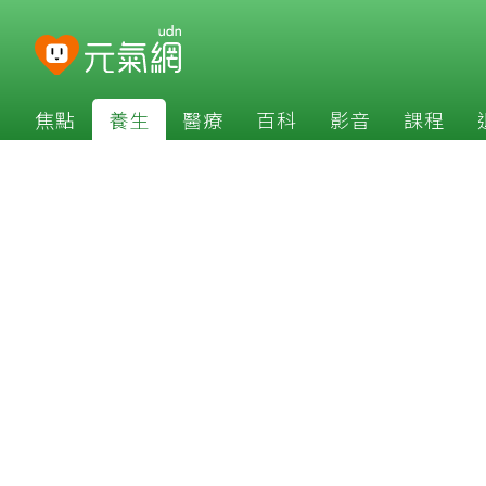
焦點
養生
醫療
百科
影音
課程