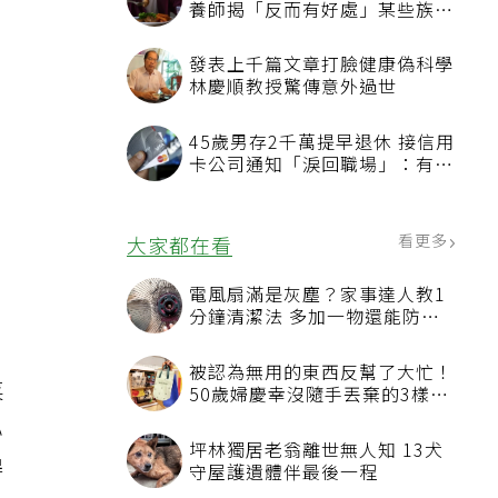
養師揭「反而有好處」某些族群
才要禁
發表上千篇文章打臉健康偽科學
林慶順教授驚傳意外過世
45歲男存2千萬提早退休 接信用
卡公司通知「淚回職場」：有錢
也碰壁
看更多
大家都在看
電風扇滿是灰塵？家事達人教1
分鐘清潔法 多加一物還能防髒
汙附著
被認為無用的東西反幫了大忙！
菜
50歲婦慶幸沒隨手丟棄的3樣物
品
心
坪林獨居老翁離世無人知 13犬
得
守屋護遺體伴最後一程