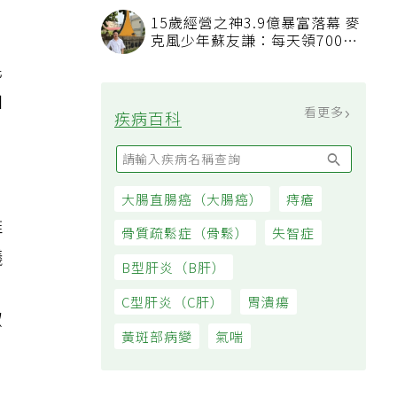
15歲經營之神3.9億暴富落幕 麥
克風少年蘇友謙：每天領700元
過日子
毛
加
看更多
疾病百科
大腸直腸癌（大腸癌）
痔瘡
推
骨質疏鬆症（骨鬆）
失智症
議
B型肝炎（B肝）
C型肝炎（C肝）
胃潰瘍
椒
黃斑部病變
氣喘