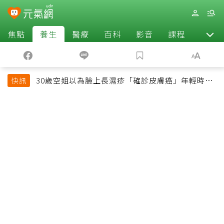
焦點
養生
醫療
百科
影音
課程
退休
30歲空姐以為臉上長濕疹「確診皮膚癌」年輕時一
快訊
習慣釀惡果超後悔