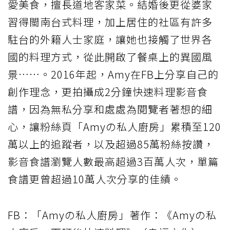
愛美食，擅長道地客家菜。結婚後更從婆家
習得閩南台式料理，加上居住的社區有許多
駐台的外籍人士家庭，讓她也接觸了世界各
國的料理方式，從此開啟了餐桌上的異國風
景……。2016年起，Amy在FB上分享自己的
創作理念，更拍攝成2分鐘快速料理影音食
譜，因為無私分享和處處為閱覽者著想的細
心，讓粉絲頁「Amyの私人廚房」累積至120
萬以上的追蹤者，以及超過85萬粉絲按讚，
影音食譜瀏覽人數最高超過3百萬人次，單篇
食譜更曾超過10萬人次分享的佳績。
FB：「Amyの私人廚房」著作：《Amyの私