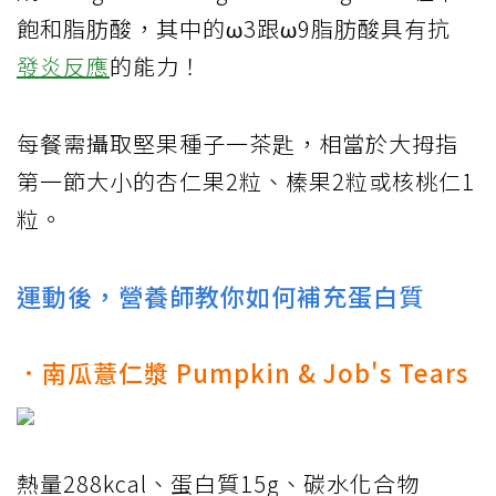
飽和脂肪酸，其中的ω3跟ω9脂肪酸具有抗
發炎反應
的能力！
每餐需攝取堅果種子一茶匙，相當於大拇指
第一節大小的杏仁果2粒、榛果2粒或核桃仁1
粒。
運動後，營養師教你如何補充蛋白質
．南瓜薏仁漿 Pumpkin & Job's Tears
熱量288kcal、蛋白質15g、碳水化合物