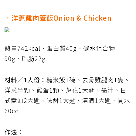
．洋蔥雞肉蓋飯Onion & Chicken
熱量742kcal、蛋白質40g、碳水化合物
90g、脂肪22g
材料／1人份：
糙米飯1碗、去骨雞腿肉1隻、
洋蔥半顆、雞蛋1顆、蔥花1大匙、醬汁、日
式醬油2大匙、味醂1大匙、清酒1大匙、開水
60cc
作法：