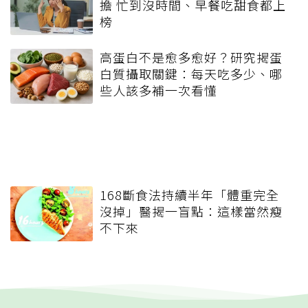
擔 忙到沒時間、早餐吃甜食都上
榜
高蛋白不是愈多愈好？研究揭蛋
白質攝取關鍵：每天吃多少、哪
些人該多補一次看懂
168斷食法持續半年「體重完全
沒掉」醫揭一盲點：這樣當然瘦
不下來