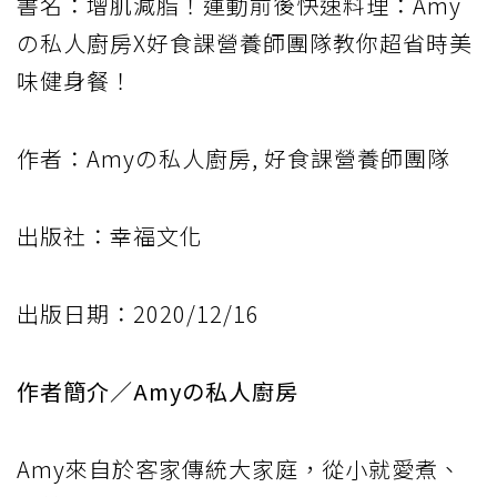
書名：增肌減脂！運動前後快速料理：Amy
の私人廚房X好食課營養師團隊教你超省時美
味健身餐！
作者：Amyの私人廚房, 好食課營養師團隊
出版社：幸福文化
出版日期：2020/12/16
作者簡介／Amyの私人廚房
Amy來自於客家傳統大家庭，從小就愛煮、