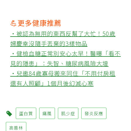
💪更多健康推薦
‧被認為無用的東西反幫了大忙！50歲
婦慶幸沒隨手丟棄的3樣物品
‧健檢血糖正常別安心太早！醫曝「看不
見的隱患」：失智、糖尿病風險大增
‧兒邀84歲寡母搬來同住「不用付房租
還有人照顧」1個月後幻滅心寒
蛋白質
痛風
肌少症
發炎反應
高普林