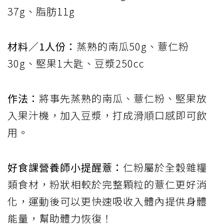
37g、脂肪11g
材料／1人份：
蒸熟的南瓜50g、薏仁粉
30g、堅果1大匙、豆漿250cc
作法：
將事先蒸熟的南瓜、薏仁粉、堅果放
入果汁機，加入豆漿，打成滑順口感即可飲
用。
好食課營養師小提醒薏：
仁粉屬於全穀雜糧
類食材，粉狀相較於完整顆粒的薏仁更好消
化，運動後可以更快速吸收入體內提供身體
能量，幫助體力恢復！