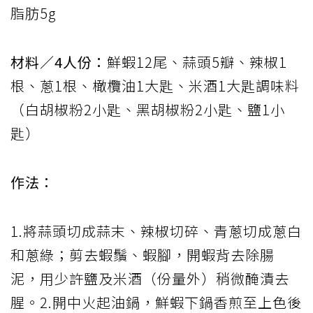
脂肪5g
材料／4人份：
鮮蝦12尾、蒜頭5瓣、辣椒1
根、蔥1根、橄欖油1大匙、米酒1大匙調味料
（白胡椒粉2小匙、黑胡椒粉2小匙、鹽1小
匙）
作法：
1.將蒜頭切成蒜末、辣椒切碎、青蔥切成蔥白
和蔥綠；剪去蝦鬚、蝦腳，開蝦背去除腸
泥，用少許鹽及米酒（份量外）稍微醃漬去
腥。2.開中火起油鍋，鮮蝦下鍋香煎至上色後