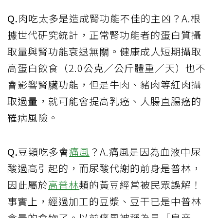
Q.
肉吃太多是造成腎功能不佳的主凶？A.根
據世代研究統計，正常腎功能者的蛋白質攝
取量與腎功能衰退無關。健康成人短期攝取
高蛋白飲食（2.0公克／公斤體重／天）也不
會影響腎臟功能，但是牛肉、豬肉等紅肉攝
取過量，就可能會提高乳癌、大腸直腸癌的
罹病風險。
Q.
豆類吃多會
痛風
？A.痛風是因為血液中尿
酸過高引起的，而尿酸代謝的前身是普林，
因此屬於
高普林
類的黃豆經常被民眾誤解！
事實上，經過加工的豆漿、豆干已是中普林
含量的食物了。以前痛風被稱為是「皇帝