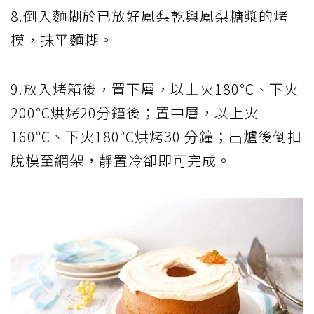
8.倒入麵糊於已放好鳳梨乾與鳳梨糖漿的烤
模，抹平麵糊。
9.放入烤箱後，置下層，以上火180℃、下火
200℃烘烤20分鐘後；置中層，以上火
160℃、下火180℃烘烤30 分鐘；出爐後倒扣
脫模至網架，靜置冷卻即可完成。