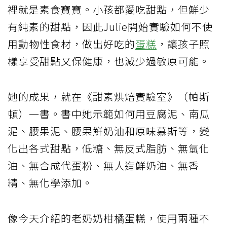
裡就是素食寶寶。小孩都愛吃甜點，但鮮少
有純素的甜點，因此Julie開始實驗如何不使
用動物性食材，做出好吃的
蛋糕
，讓孩子照
樣享受甜點又保健康，也減少過敏原可能。
她的成果，就在《甜素烘焙實驗室》（帕斯
頓）一書。書中她示範如何用豆腐泥、南瓜
泥、腰果泥、腰果鮮奶油和原味慕斯等，變
化出各式甜點，低糖、無反式脂肪、無氫化
油、無合成代蛋粉、無人造鮮奶油、無香
精、無化學添加。
像今天介紹的老奶奶柑橘蛋糕，使用兩種不