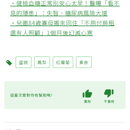
‧健檢血糖正常別安心太早！醫曝「看不
見的隱患」：失智、糖尿病風險大增
‧兒邀84歲寡母搬來同住「不用付房租
還有人照顧」1個月後幻滅心寒
蛋糕
鳳梨
紅蘿蔔
素食
這篇文章對你有幫助嗎?
實用
不實用