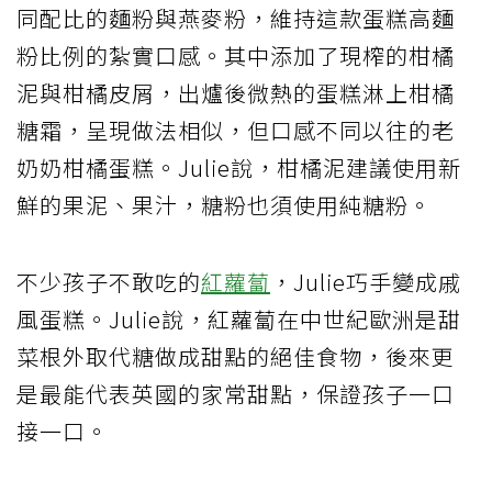
同配比的麵粉與燕麥粉，維持這款蛋糕高麵
粉比例的紮實口感。其中添加了現榨的柑橘
泥與柑橘皮屑，出爐後微熱的蛋糕淋上柑橘
糖霜，呈現做法相似，但口感不同以往的老
奶奶柑橘蛋糕。Julie說，柑橘泥建議使用新
鮮的果泥、果汁，糖粉也須使用純糖粉。
不少孩子不敢吃的
紅蘿蔔
，Julie巧手變成戚
風蛋糕。Julie說，紅蘿蔔在中世紀歐洲是甜
菜根外取代糖做成甜點的絕佳食物，後來更
是最能代表英國的家常甜點，保證孩子一口
接一口。