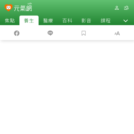
焦點
養生
醫療
百科
影音
課程
退休