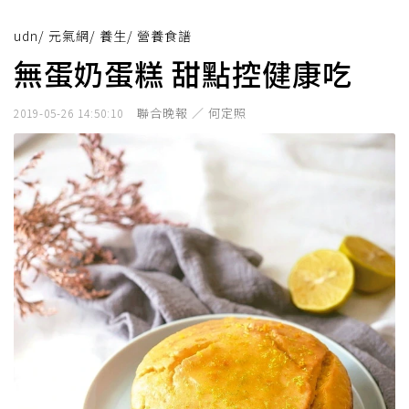
udn
/
元氣網
/
養生
/
營養食譜
無蛋奶蛋糕 甜點控健康吃
聯合晚報 ／ 何定照
2019-05-26 14:50:10