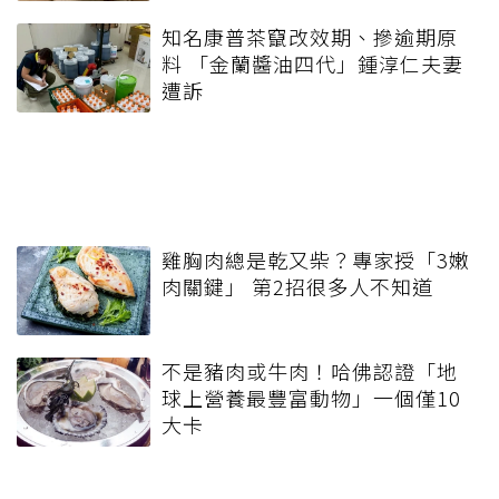
知名康普茶竄改效期、摻逾期原
料 「金蘭醬油四代」鍾淳仁夫妻
遭訴
雞胸肉總是乾又柴？專家授「3嫩
肉關鍵」 第2招很多人不知道
不是豬肉或牛肉！哈佛認證「地
球上營養最豐富動物」一個僅10
大卡