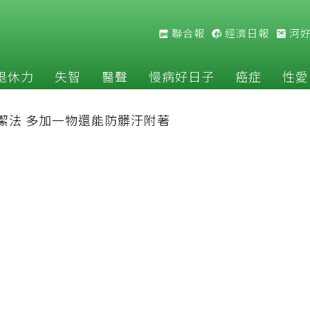
聯合報
經濟日報
河
退休力
失智
醫聲
慢病好日子
癌症
性愛
潔法 多加一物還能防髒汙附著