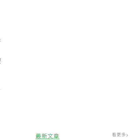
果
；
療
看更多
最新文章