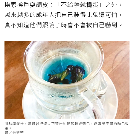
挨家挨戶耍調皮：「不給糖就搗蛋」之外，
越來越多的成年人把自己裝得比鬼還可怕，
真不知道他們照鏡子時會不會被自己嚇到。
加點檸檬汁，還可以把蝶豆花茶汁的艷藍轉成紫色，創造出不同的顏色效
果。
圖／朱慧芳