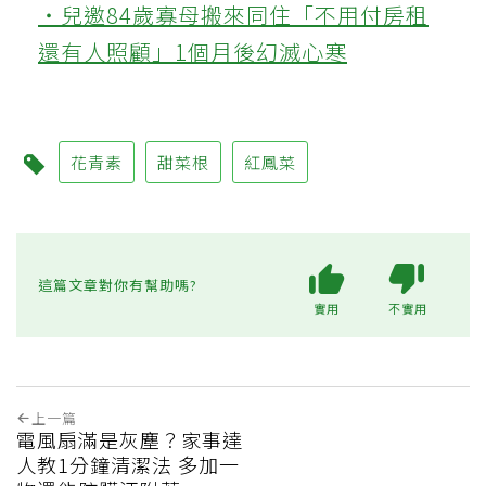
‧兒邀84歲寡母搬來同住「不用付房租
還有人照顧」1個月後幻滅心寒
花青素
甜菜根
紅鳳菜
這篇文章對你有幫助嗎?
實用
不實用
上一篇
電風扇滿是灰塵？家事達
人教1分鐘清潔法 多加一