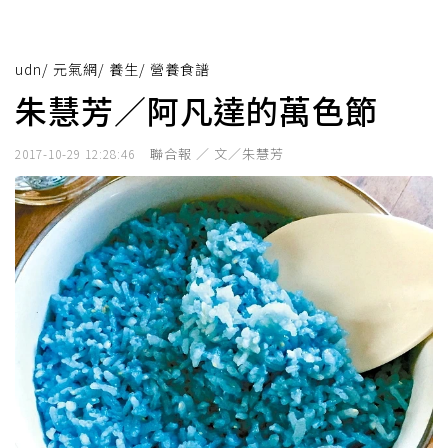
udn
/
元氣網
/
養生
/
營養食譜
朱慧芳／阿凡達的萬色節
聯合報 ／ 文／朱慧芳
2017-10-29 12:28:46