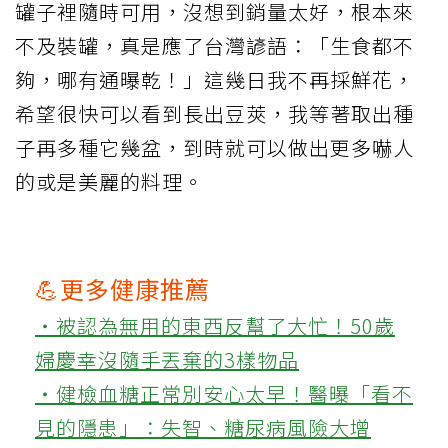
罐子裡隨時可用，沒想到銷量太好，根本來
不及裝罐，真是應了台灣諺語：「生食都不
夠，哪有通曝乾！」這幾日我不再採鮮花，
希望很快可以看到長出豆莢，我等著取出種
子再多種它幾盆，到時就可以做出更多嚇人
的或是美麗的料理。
💪更多健康推薦
‧被認為無用的東西反幫了大忙！50歲
婦慶幸沒隨手丟棄的3樣物品
‧健檢血糖正常別安心太早！醫曝「看不
見的隱患」：失智、糖尿病風險大增