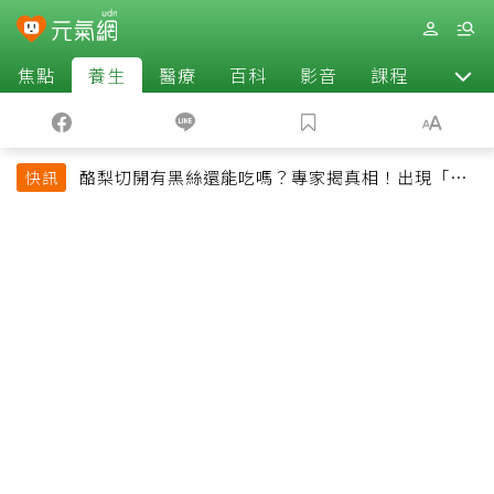
焦點
養生
醫療
百科
影音
課程
退休
酪梨切開有黑絲還能吃嗎？專家揭真相！出現「3情
快訊
況」快丟掉