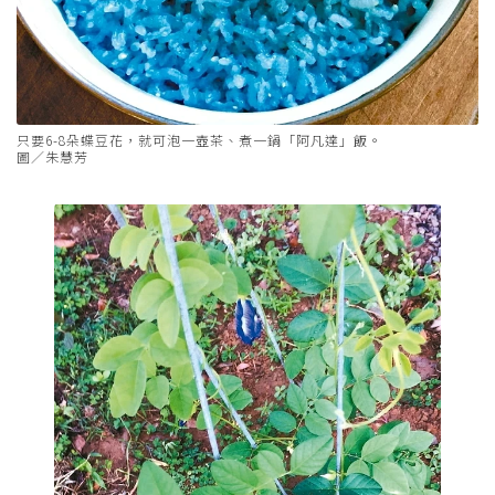
只要6-8朵蝶豆花，就可泡一壺茶、煮一鍋「阿凡達」飯。
圖／朱慧芳