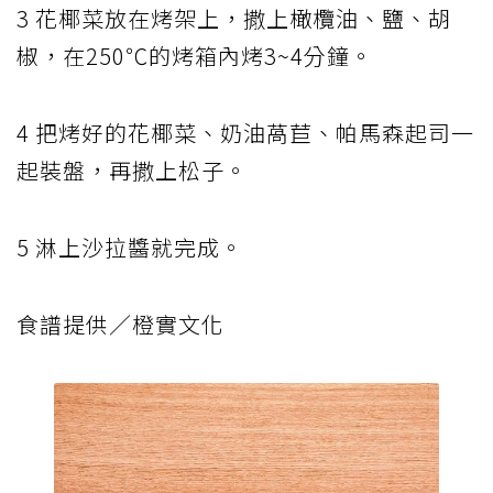
3 花椰菜放在烤架上，撒上橄欖油、鹽、胡
椒，在250℃的烤箱內烤3~4分鐘。
4 把烤好的花椰菜、奶油萵苣、帕馬森起司一
起裝盤，再撒上松子。
5 淋上沙拉醬就完成。
食譜提供／橙實文化