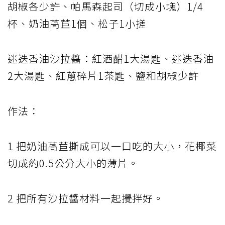
胡椒各少許、帕馬森起司（切成小塊）1/4
杯、奶油萵苣1個、松子1小搓
迷迭香油沙拉醬：紅酒醋1大湯匙、迷迭香油
2大湯匙、紅蔥碎片1茶匙、鹽和胡椒少許
作法：
1 把奶油萵苣撕成可以一口吃的大小，花椰菜
切成約0.5公分大小的薄片。
2 把所有沙拉醬材料一起攪拌好。