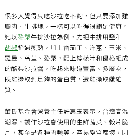
很多人覺得只吃沙拉吃不飽，但只要添加雞
胸肉、牛排塊，一樣可以吃得很飽足健康。
她以
酪梨
牛排沙拉為例，先把牛排用鹽和
胡椒
醃過煎熟，加上番茄丁、洋蔥、玉米、
羅曼、萵苣、酪梨，配上檸檬汁和優格組成
的酪梨沙拉醬，吃起來味道豐富、多層次，
既能攝取到足夠的蛋白質，還能攝取纖維
質。
董氏基金會營養主任許惠玉表示，台灣高溫
潮濕，製作沙拉會使用的生鮮蔬菜、榖片脆
片，甚至是各種肉類等，容易變質腐壞，因