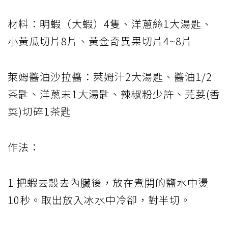
材料：明蝦（大蝦）4隻、洋蔥絲1大湯匙、
小黃瓜切片8片、黃金奇異果切片4~8片
萊姆醬油沙拉醬：萊姆汁2大湯匙、醬油1/2
茶匙、洋蔥末1大湯匙、辣椒粉少許、芫荽(香
菜)切碎1茶匙
作法：
1 把蝦去殼去內臟後，放在煮開的鹽水中燙
10秒。取出放入冰水中冷卻，對半切。