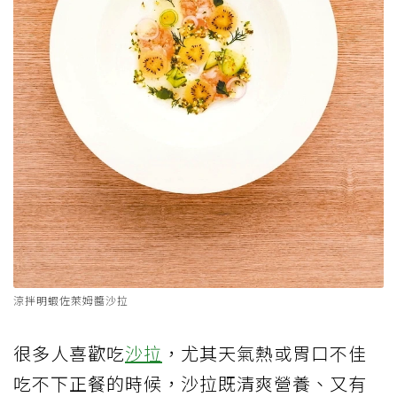
涼拌明蝦佐萊姆醬沙拉
很多人喜歡吃
沙拉
，尤其天氣熱或胃口不佳
吃不下正餐的時候，沙拉既清爽營養、又有