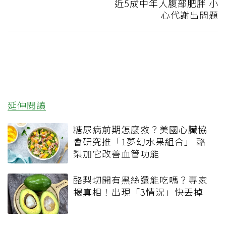
近5成中年人腹部肥胖 小
心代謝出問題
延伸閱讀
糖尿病前期怎麼救？美國心臟協
會研究推「1夢幻水果組合」 酪
梨加它改善血管功能
酪梨切開有黑絲還能吃嗎？專家
揭真相！出現「3情況」快丟掉