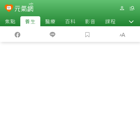
焦點
養生
醫療
百科
影音
課程
退休