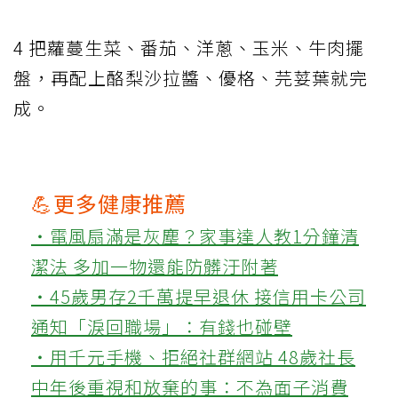
4 把蘿蔓生菜、番茄、洋蔥、玉米、牛肉擺
盤，再配上酪梨沙拉醬、優格、芫荽葉就完
成。
💪更多健康推薦
‧電風扇滿是灰塵？家事達人教1分鐘清
潔法 多加一物還能防髒汙附著
‧45歲男存2千萬提早退休 接信用卡公司
通知「淚回職場」：有錢也碰壁
‧用千元手機、拒絕社群網站 48歲社長
中年後重視和放棄的事：不為面子消費