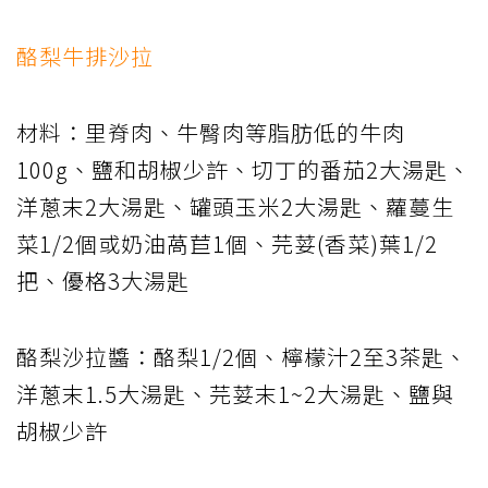
酪梨牛排沙拉
材料：里脊肉、牛臀肉等脂肪低的牛肉
100g、鹽和胡椒少許、切丁的番茄2大湯匙、
洋蔥末2大湯匙、罐頭玉米2大湯匙、蘿蔓生
菜1/2個或奶油萵苣1個、芫荽(香菜)葉1/2
把、優格3大湯匙
酪梨沙拉醬：酪梨1/2個、檸檬汁2至3茶匙、
洋蔥末1.5大湯匙、芫荽末1~2大湯匙、鹽與
胡椒少許