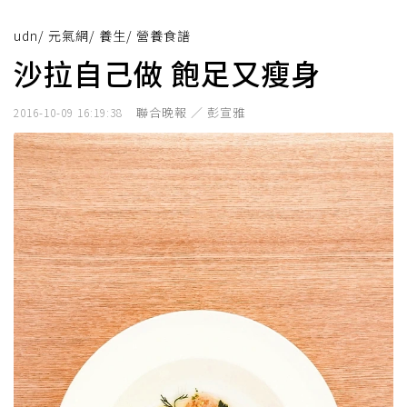
udn
/
元氣網
/
養生
/
營養食譜
沙拉自己做 飽足又瘦身
聯合晚報 ／ 彭宣雅
2016-10-09 16:19:38