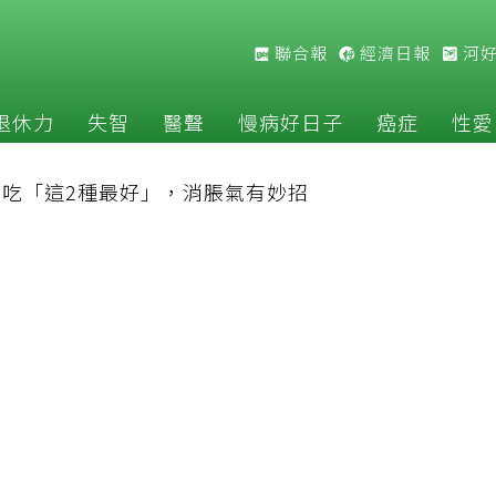
聯合報
經濟日報
河
退休力
失智
醫聲
慢病好日子
癌症
性愛
吃「這2種最好」，消脹氣有妙招