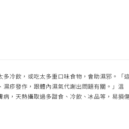
太多冷飲，或吃太多重口味食物，會助濕邪。「
、濕疹發作，跟體內濕氣代謝出問題有關。」溫
膚病，天熱攝取過多甜食、冷飲、冰品等，易損