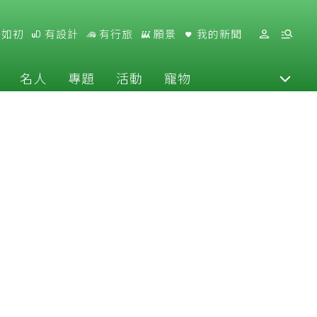
好如初
有設計
有行旅
願景
我的新聞
名人
專題
活動
寵物