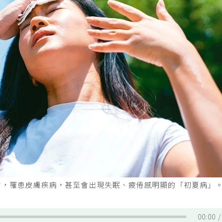
胃，罹患皮膚疾病，甚至會出現失眠、疲倦感明顯的「初夏病」
00:00