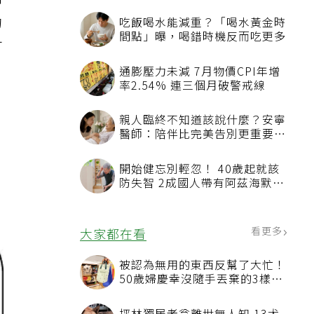
和
的
可