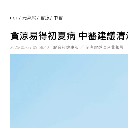
udn
/
元氣網
/
醫療
/
中醫
貪涼易得初夏病 中醫建議
2025-05-27 09:58:40
聯合報健康版 ／ 記者廖靜清台北報導