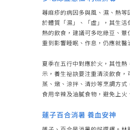
多吃綠豆薏仁 利濕排毒
蕁麻疹的病因多與風、濕、熱等
於體質「濕」、「虛」，其生活
熱的飲食，建議可多吃綠豆、薏
重到影響睡眠、作息，仍應就醫
夏季在五行中對應於火，其性熱
示，養生祕訣要注重清淡飲食，
蒸、燉、涼拌、清炒等烹調方式
食用辛辣及油膩食物，避免上火
蓮子百合消暑 養血安神