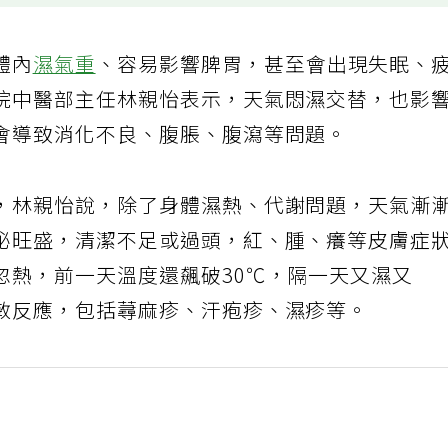
體內
濕氣重
、容易影響脾胃，甚至會出現失眠、
院中醫部主任林親怡表示，天氣悶濕交替，也影
會導致消化不良、腹脹、腹瀉等問題。
，林親怡說，除了身體濕熱、代謝問題，天氣漸
泌旺盛，清潔不足或過頭，紅、腫、癢等皮膚症
忽熱，前一天溫度還飆破30℃，隔一天又濕又
敏反應，包括蕁麻疹、汗疱疹、濕疹等。