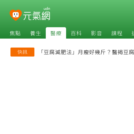
焦點
養生
醫療
百科
影音
課程
「豆腐減肥法」月瘦好幾斤？醫揭豆腐
快訊