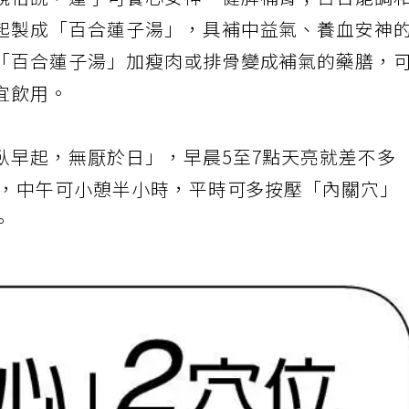
親怡說，蓮子可養心安神、健脾補腎；百合能調
起製成「百合蓮子湯」，具補中益氣、養血安神
「百合蓮子湯」加瘦肉或排骨變成補氣的藥膳，
宜飲用。
臥早起，無厭於日」，早晨5至7點天亮就差不多
睡，中午可小憩半小時，平時可多按壓「內關穴」
。