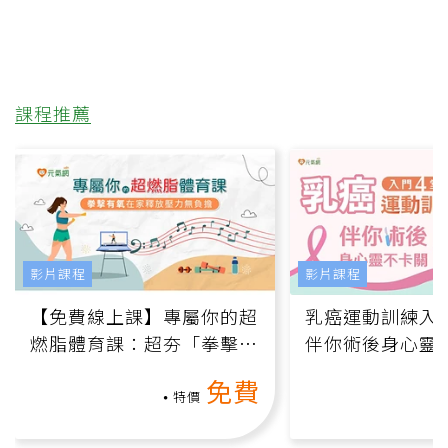
課程推薦
影片課程
影片課程
【免費線上課】專屬你的超
乳癌運動訓練入門
燃脂體育課：超夯「拳擊有
伴你術後身心靈
氧」高壓族在家釋放壓力無
上影音課）
免費
負擔
特價