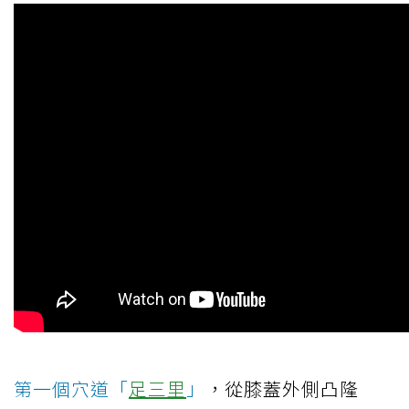
第一個穴道「
足三里
」
，從膝蓋外側凸隆