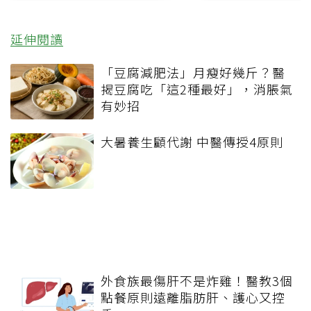
延伸閱讀
「豆腐減肥法」月瘦好幾斤？醫
揭豆腐吃「這2種最好」，消脹氣
有妙招
大暑養生顧代謝 中醫傳授4原則
外食族最傷肝不是炸雞！醫教3個
點餐原則遠離脂肪肝、護心又控