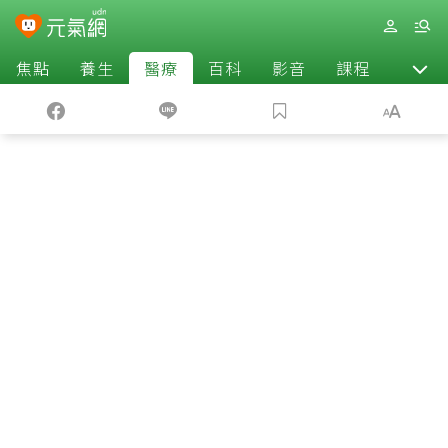
焦點
養生
醫療
百科
影音
課程
退休