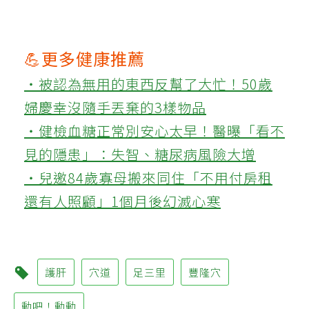
💪更多健康推薦
‧被認為無用的東西反幫了大忙！50歲
婦慶幸沒隨手丟棄的3樣物品
‧健檢血糖正常別安心太早！醫曝「看不
見的隱患」：失智、糖尿病風險大增
‧兒邀84歲寡母搬來同住「不用付房租
還有人照顧」1個月後幻滅心寒
護肝
穴道
足三里
豐隆穴
動吧！動動