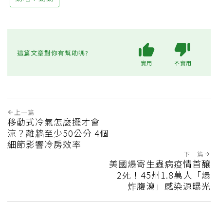
這篇文章對你有幫助嗎?
實用
不實用
上一篇
移動式冷氣怎麼擺才會
涼？離牆至少50公分 4個
細節影響冷房效率
下一篇
美國爆寄生蟲病疫情首釀
2死！45州1.8萬人「爆
炸腹瀉」感染源曝光