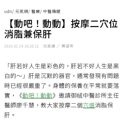
udn
/
元氣網
/
醫療
/
中醫精髓
【動吧！動動】按摩二穴位
消脂兼保肝
元氣網 ／ 葉姿岑
2015-02-24 16:28:12
「肝若好人生是彩色的，肝若不好人生是黑
白的～」肝是沉默的器官，通常發現有問題
時已經很嚴重了。身體的保養在平常就要落
實，《
動吧！動動
》邀請御絨中醫診所主任
醫師廖千慧，教大家按摩二個
穴道
消脂保
肝。