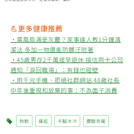
💪更多健康推薦
‧電風扇滿是灰塵？家事達人教1分鐘清
潔法 多加一物還能防髒汙附著
‧45歲男存2千萬提早退休 接信用卡公司
通知「淚回職場」：有錢也碰壁
‧用千元手機、拒絕社群網站 48歲社長
中年後重視和放棄的事：不為面子消費
熱敷
痛經
手腳冰冷
腰酸背痛