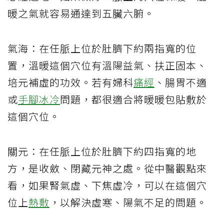
暖之氣就容易通達到五臟六腑。
氣海：在任脈上位於肚臍下約兩指寬的位
置，溫暖這個穴位有溫陽益氣、扶正固本、
培元補虛的功效。若有婦科
痛經
、腸胃不適
或
手腳冰冷
問題，都很適合將暖暖包貼敷於
這個穴位。
關元：在任脈上位於肚臍下約四指寬的地
方，是收斂、閉藏元神之處。從中醫觀點來
看，如果腎氣虛、下焦虛冷，可以在這個穴
位上
熱敷
，以解決虛寒、陽氣不足的問題。