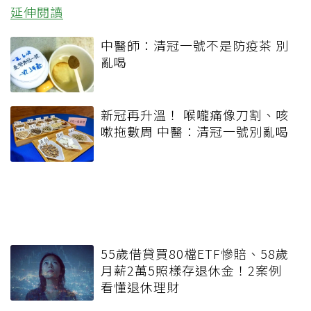
延伸閱讀
中醫師：清冠一號不是防疫茶 別
亂喝
新冠再升溫！ 喉嚨痛像刀割、咳
嗽拖數周 中醫：清冠一號別亂喝
55歲借貸買80檔ETF慘賠、58歲
月薪2萬5照樣存退休金！2案例
看懂退休理財