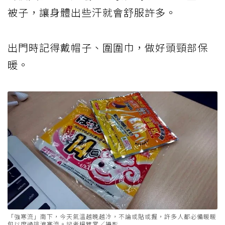
被子，讓身體出些汗就會舒服許多。
出門時記得戴帽子、圍圍巾，做好頭頸部保
暖。
「強寒流」南下，今天氣溫越晚越冷，不論或貼或握，許多人都必備暖暖
包以度過這波寒流。記者楊雅棠／攝影