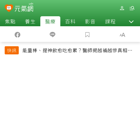
焦點
養生
醫療
百科
影音
課程
退休
能量棒、提神飲愈吃愈累？醫師揭越補越慘真相：
快訊
恐欠下疲勞債