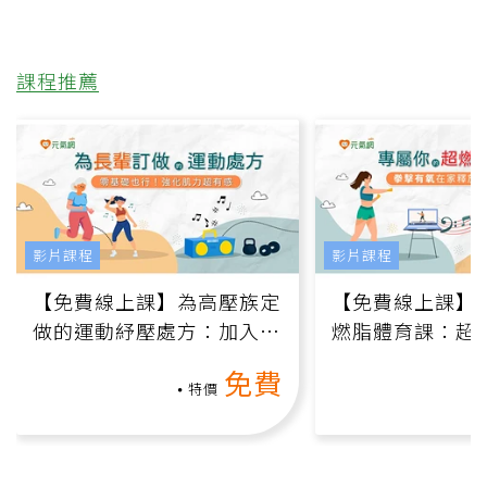
課程推薦
影片課程
影片課程
【免費線上課】為高壓族定
【免費線上課】
做的運動紓壓處方：加入行
燃脂體育課：超
動、增肌、互動元素，0基
氧」高壓族在家
免費
礎也能做！
負擔
特價