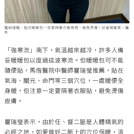
醫師提醒，貼式暖暖包一定要隔著衣服使用，避免燙傷。記者楊雅棠／攝
影
「強寒流」南下，氣溫越來越冷，許多人備
妥暖暖包以度過這波寒流。但暖暖包可不能
隨便貼，馬偕醫院中醫師瞿瑞瑩推薦，貼在
氣海、關元、命門等三個穴位，一處暖便全
身暖，但注意一定要隔著衣服貼，避免燙傷
皮膚。
瞿瑞瑩表示，由於任、督二脈是人體精氣的
必經之地，如果做好二脈上的穴位保暖，溫