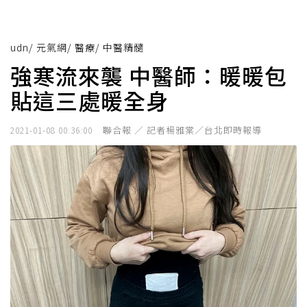
udn
/
元氣網
/
醫療
/
中醫精髓
強寒流來襲 中醫師：暖暖包
貼這三處暖全身
聯合報 ／ 記者楊雅棠／台北即時報導
2021-01-08 00:36:00