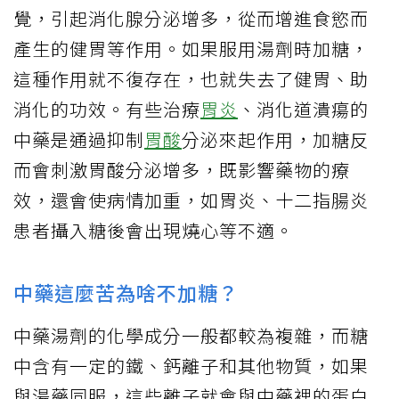
覺，引起消化腺分泌增多，從而增進食慾而
產生的健胃等作用。如果服用湯劑時加糖，
這種作用就不復存在，也就失去了健胃、助
消化的功效。有些治療
胃炎
、消化道潰瘍的
中藥是通過抑制
胃酸
分泌來起作用，加糖反
而會刺激胃酸分泌增多，既影響藥物的療
效，還會使病情加重，如胃炎、十二指腸炎
患者攝入糖後會出現燒心等不適。
中藥這麼苦為啥不加糖？
中藥湯劑的化學成分一般都較為複雜，而糖
中含有一定的鐵、鈣離子和其他物質，如果
與湯藥同服，這些離子就會與中藥裡的蛋白