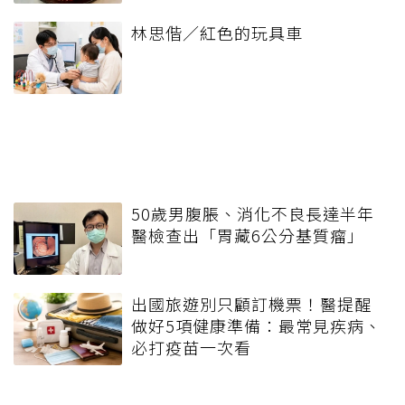
林思偕／紅色的玩具車
50歲男腹脹、消化不良長達半年
醫檢查出「胃藏6公分基質瘤」
出國旅遊別只顧訂機票！醫提醒
做好5項健康準備：最常見疾病、
必打疫苗一次看