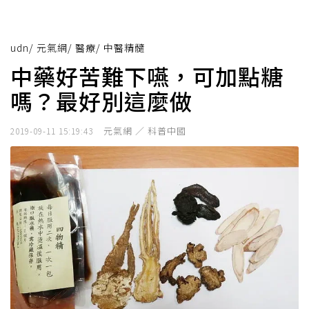
udn
/
元氣網
/
醫療
/
中醫精髓
中藥好苦難下嚥，可加點糖
嗎？最好別這麼做
元氣網 ／ 科普中國
2019-09-11 15:19:43