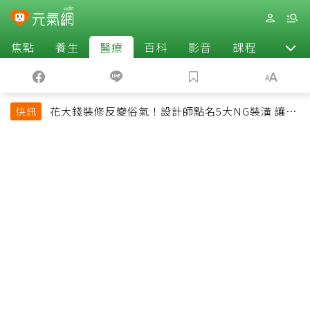
焦點
養生
醫療
百科
影音
課程
退休
花大錢裝修反變俗氣！設計師點名5大NG裝潢 讓客
快訊
廳顯得廉價又過時