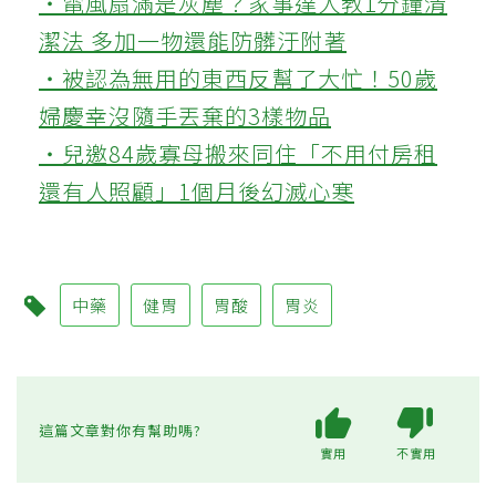
‧電風扇滿是灰塵？家事達人教1分鐘清
潔法 多加一物還能防髒汙附著
‧被認為無用的東西反幫了大忙！50歲
婦慶幸沒隨手丟棄的3樣物品
‧兒邀84歲寡母搬來同住「不用付房租
還有人照顧」1個月後幻滅心寒
中藥
健胃
胃酸
胃炎
這篇文章對你有幫助嗎?
實用
不實用