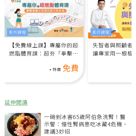
影片課程
影片課程
【免費線上課】專屬你的超
失智者與照顧者
燃脂體育課：超夯「拳擊有
讓專家用一根棍
氧」高壓族在家釋放壓力無
何逆轉退化大腦
免費
負擔
課）
特價
延伸閱讀
一碗剉冰害65歲阿伯急洗腎！醫
示警：慢性腎病患吃冰藏4危機、
建議3妙招