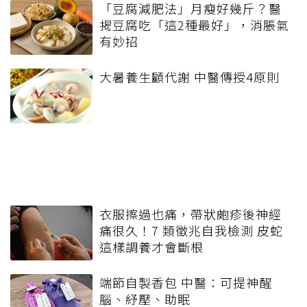
「豆腐減肥法」月瘦好幾斤？醫
揭豆腐吃「這2種最好」，消脹氣
有妙招
大暑養生顧代謝 中醫傳授4原則
衣服擦過也痛，帶狀皰疹後神經
痛很久！7 類徵兆自我檢測 皮蛇
這樣調養才會斷根
端節自製香包 中醫：可提神醒
腦、紓壓、助眠