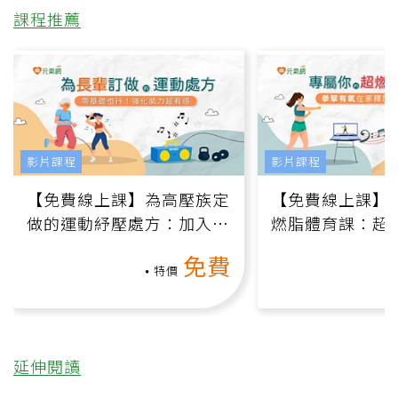
課程推薦
影片課程
影片課程
【免費線上課】為高壓族定
【免費線上課】
做的運動紓壓處方：加入行
燃脂體育課：超
動、增肌、互動元素，0基
氧」高壓族在家
免費
礎也能做！
負擔
特價
延伸閱讀