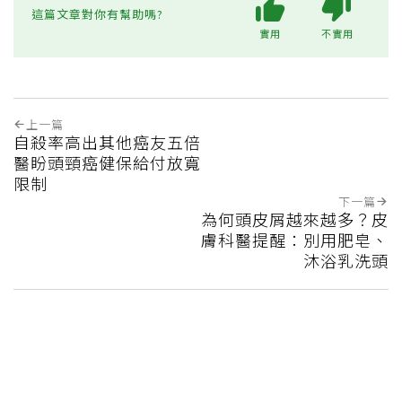
這篇文章對你有幫助嗎?
實用
不實用
上一篇
自殺率高出其他癌友五倍
醫盼頭頸癌健保給付放寬
限制
下一篇
為何頭皮屑越來越多？皮
膚科醫提醒：別用肥皂、
沐浴乳洗頭