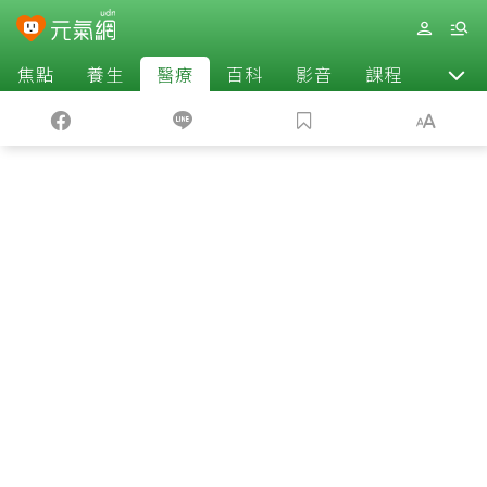
焦點
養生
醫療
百科
影音
課程
退休