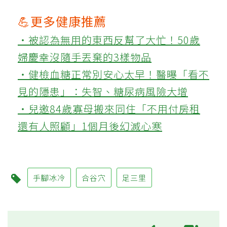
💪更多健康推薦
‧被認為無用的東西反幫了大忙！50歲
婦慶幸沒隨手丟棄的3樣物品
‧健檢血糖正常別安心太早！醫曝「看不
見的隱患」：失智、糖尿病風險大增
‧兒邀84歲寡母搬來同住「不用付房租
還有人照顧」1個月後幻滅心寒
手腳冰冷
合谷穴
足三里