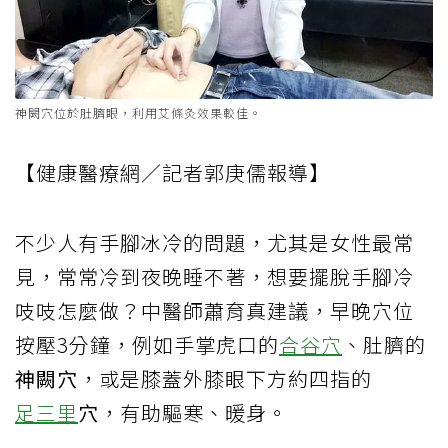
神闕穴位於肚臍眼，利用艾條灸效果較佳。
【健康醫療網／記者郭庚儒報導】
不少人有手腳冰冷的問題，尤其是女性最常
見，常常冷到夜晚睡不著，想要擺脫手腳冷
吱吱怎麼做？中醫師蕭育真建議，早晚穴位
按壓3分鐘，例如手掌虎口的
合谷穴
、肚臍的
神闕穴
，或是膝蓋外膝眼下方約四指的
足三里
穴
，有助驅寒、暖身。