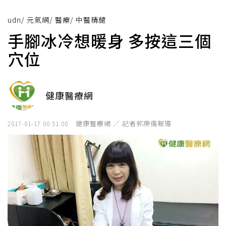
udn
/
元氣網
/
醫療
/
中醫精髓
手腳冰冷想暖身 多按這三個
穴位
健康醫療網
健康醫療網 ／ 記者郭庚儒報導
2017-01-17 00:51:00