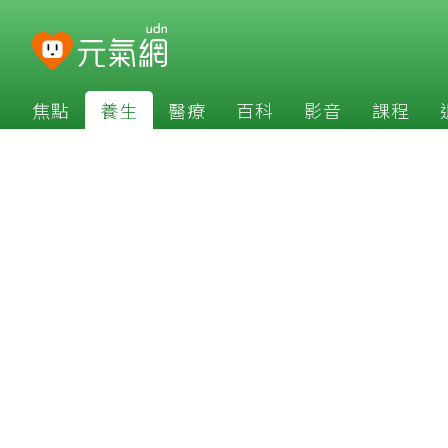
焦點
養生
醫療
百科
影音
課程