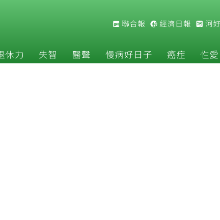
聯合報
經濟日報
河
退休力
失智
醫聲
慢病好日子
癌症
性愛