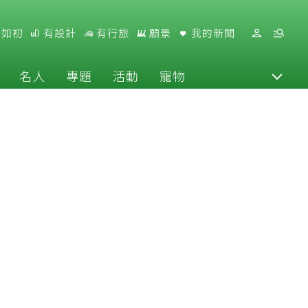
好如初
有設計
有行旅
願景
我的新聞
名人
專題
活動
寵物