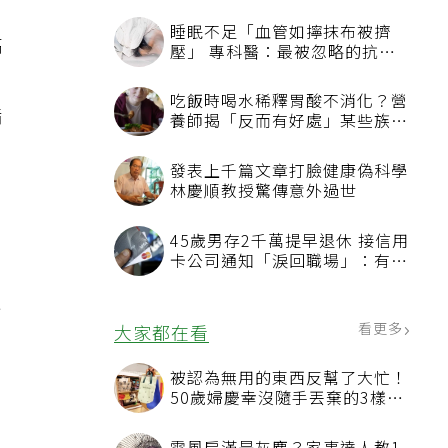
睡眠不足「血管如擰抹布被擠
高
壓」 專科醫：最被忽略的抗老
方法
吃飯時喝水稀釋胃酸不消化？營
脂
養師揭「反而有好處」某些族群
才要禁
發表上千篇文章打臉健康偽科學
林慶順教授驚傳意外過世
45歲男存2千萬提早退休 接信用
卡公司通知「淚回職場」：有錢
n
也碰壁
不
看更多
大家都在看
被認為無用的東西反幫了大忙！
50歲婦慶幸沒隨手丟棄的3樣物
品