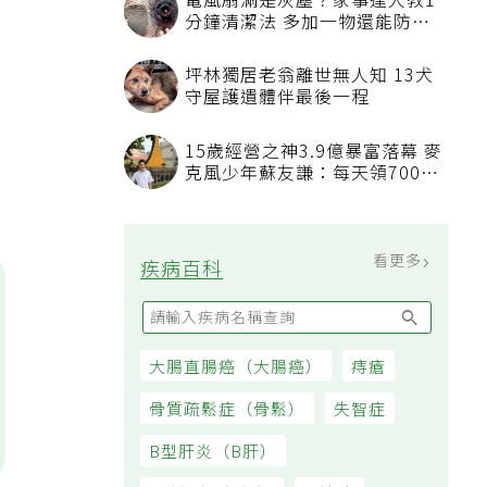
電風扇滿是灰塵？家事達人教1
分鐘清潔法 多加一物還能防髒
汙附著
坪林獨居老翁離世無人知 13犬
守屋護遺體伴最後一程
，
15歲經營之神3.9億暴富落幕 麥
克風少年蘇友謙：每天領700元
過日子
看更多
疾病百科
大腸直腸癌（大腸癌）
痔瘡
骨質疏鬆症（骨鬆）
失智症
B型肝炎（B肝）