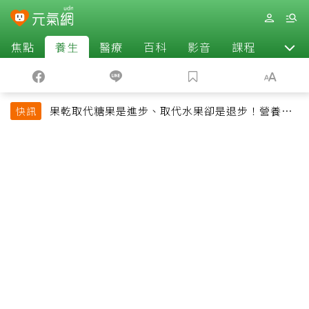
焦點
養生
醫療
百科
影音
課程
退休
果乾取代糖果是進步、取代水果卻是退步！營養師
快訊
揭果乾堅果常見健康陷阱