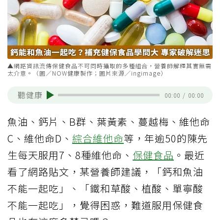
▲網路資訊流傳保健食品不可同時攝取的多種組合，營養師解釋其實無需
太介意。（圖／NOW健康製作；圖片來源／ingimage）
聽健康
00:00
/
00:00
魚油、鈣片、B群、葉黃素、蔓越梅、維他命
C、維他命D、
綜合維他命
等，年逾50的陳先
生每天服用7、8種維他命、
保健食品
。最近
看了網路貼文，某營養師建議，「鈣和魚油
不能一起吃」、「鐵和草酸、植酸、單寧酸
不能一起吃」，覺得困惑，難道服用保健食