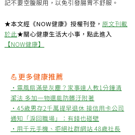
記不要空腹服用，以免引發腸胃不舒服。
★本文經《NOW健康》授權刊登，
原文刊載
於此
★關心健康生活大小事，點此進入
【NOW健康】
💪更多健康推薦
‧電風扇滿是灰塵？家事達人教1分鐘清
潔法 多加一物還能防髒汙附著
‧45歲男存2千萬提早退休 接信用卡公司
通知「淚回職場」：有錢也碰壁
‧用千元手機、拒絕社群網站 48歲社長