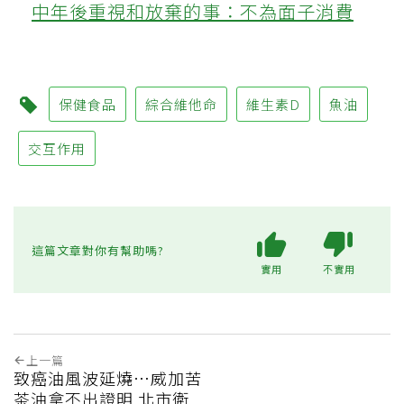
中年後重視和放棄的事：不為面子消費
保健食品
綜合維他命
維生素D
魚油
交互作用
這篇文章對你有幫助嗎?
實用
不實用
上一篇
致癌油風波延燒…威加苦
茶油拿不出證明 北市衛