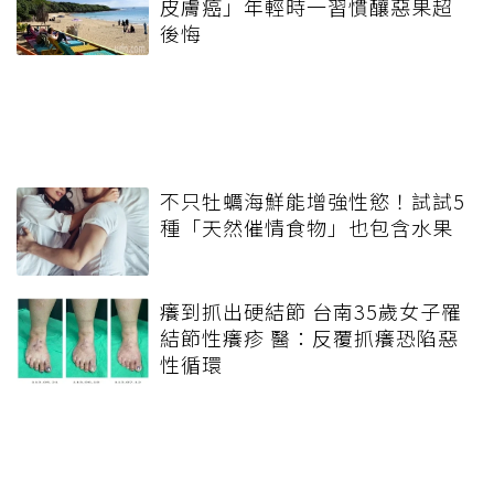
皮膚癌」年輕時一習慣釀惡果超
後悔
不只牡蠣海鮮能增強性慾！試試5
種「天然催情食物」也包含水果
癢到抓出硬結節 台南35歲女子罹
結節性癢疹 醫：反覆抓癢恐陷惡
性循環