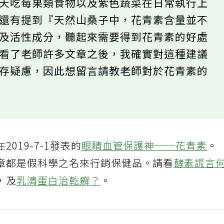
每天吃莓果類食物以及紫色蔬菜在日常執行上
後還有提到『天然山桑子中，花青素含量並不
以及活性成分，聽起來需要得到花青素的好處
過看了老師許多文章之後，我確實對這種建議
心存疑慮，因此想留言請教老師對於花青素的
019-7-1發表的
眼睛血管保護神──花青素
。
章都是假科學之名來行銷保健品。請看
酵素謊言
，及
乳清蛋白治乾癬？
。