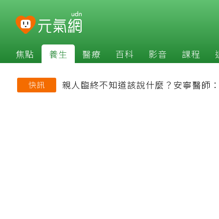
焦點
養生
醫療
百科
影音
課程
親人臨終不知道該說什麼？安寧醫師
快訊