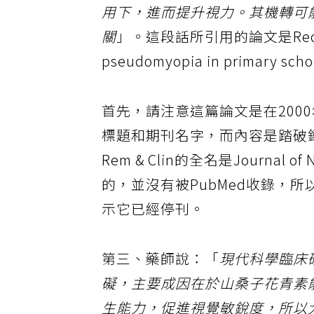
用下，進而提升視力。其機轉可
關
」。這段話所引用的論文是Recovery ef
pseudomyopia in primary schoo
首先，請注意這篇論文是在200
標題和期刊名字，而內容是踏破鐵
Rem & Clin的全名是Journal o
的，並沒有被PubMed收錄，
示它已經停刊。
第三、藥師說：「
現代科學臨床
礙，主要成因在於山桑子花青素能加