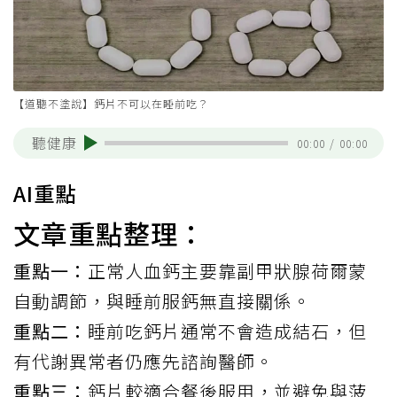
【道聽不塗說】鈣片不可以在睡前吃？
聽健康
00:00
/
00:00
AI重點
文章重點整理：
重點一：
正常人血鈣主要靠副甲狀腺荷爾蒙
自動調節，與睡前服鈣無直接關係。
重點二：
睡前吃鈣片通常不會造成結石，但
有代謝異常者仍應先諮詢醫師。
重點三：
鈣片較適合餐後服用，並避免與菠