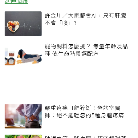
延伸閱讀
許金川／大家都會AI，只有肝臟
不會「唉」?
寵物飼料怎麼挑？ 考量年齡及品
種 依生命階段選配方
嚴重疼痛可能猝逝！急診室醫
師：絕不能輕忽的5種身體疼痛