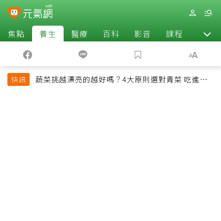
焦點
養生
醫療
百科
影音
課程
退休
蔬菜挑越漂亮的越好嗎？4大原則選對青菜 吃進纖
快訊
維、維生素與植化素