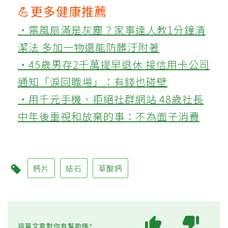
💪更多健康推薦
‧電風扇滿是灰塵？家事達人教1分鐘清
潔法 多加一物還能防髒汙附著
‧45歲男存2千萬提早退休 接信用卡公司
通知「淚回職場」：有錢也碰壁
‧用千元手機、拒絕社群網站 48歲社長
中年後重視和放棄的事：不為面子消費
鈣片
結石
草酸鈣
這篇文章對你有幫助嗎?