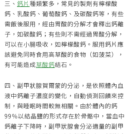
三、
鈣片
種類繁多，常見的製劑有檸檬酸
鈣、乳酸鈣、葡萄酸鈣、及碳酸鈣等，有些
需飯後服用，經由胃酸的分解才會釋出鈣離
子，如碳酸鈣；有些則不需經過胃酸分解，
可以在小腸吸收，如檸檬酸鈣。服用鈣片應
該避免同時食用高草酸的食物（如菠菜），
有可能造成
草酸鈣
結石。
四、副甲狀腺賀爾蒙的分泌，是依照體內血
液中鈣離子濃度的變化，自動偵測回饋來控
制，與睡眠時間較無相關。由於體內的鈣
99％以結晶鹽的形式存在於骨骼中，當血中
鈣離子下降時，副甲狀腺會分泌適量的副甲