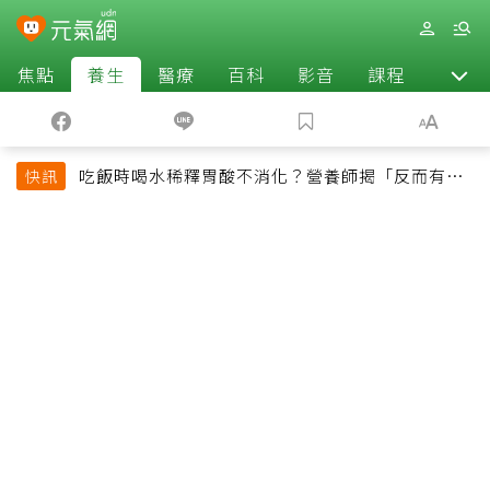
焦點
養生
醫療
百科
影音
課程
退休
吃飯時喝水稀釋胃酸不消化？營養師揭「反而有好
快訊
處」某些族群才要禁