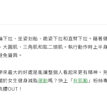
輪下拉、坐姿划船、跪姿下拉和直臂下拉。藉著
、大圓肌、三角肌和肱二頭肌。執行動作時上半
避免聳肩。
帶來最大的好處是能讓整個人看起來更有精神，
關於女生健身減脂
運動
嗎？快上「
有肌勵
」粉絲
腰OUT！