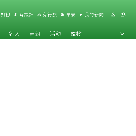
好如初
有設計
有行旅
願景
我的新聞
名人
專題
活動
寵物