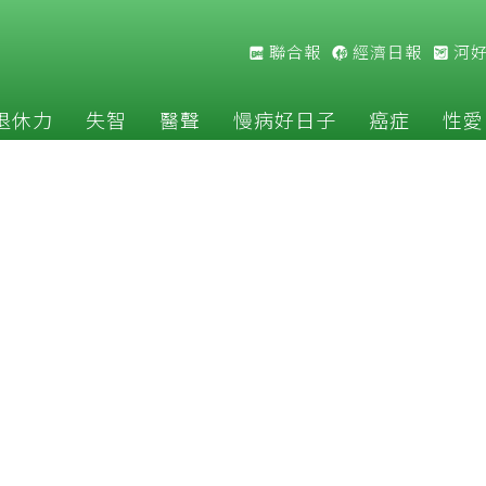
聯合報
經濟日報
河
退休力
失智
醫聲
慢病好日子
癌症
性愛