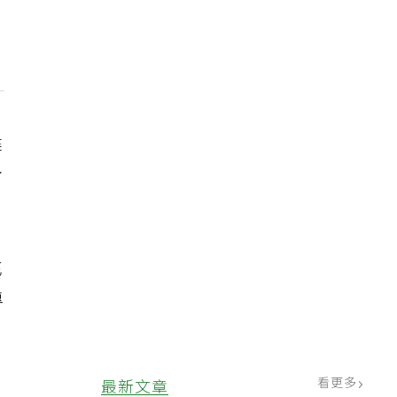
健
身
充
專
看更多
最新文章