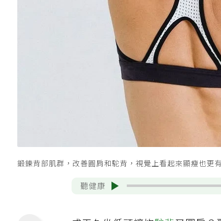
鍛鍊背部肌群，改善圓肩和駝背，視覺上看起來顯瘦也更有精
聽健康