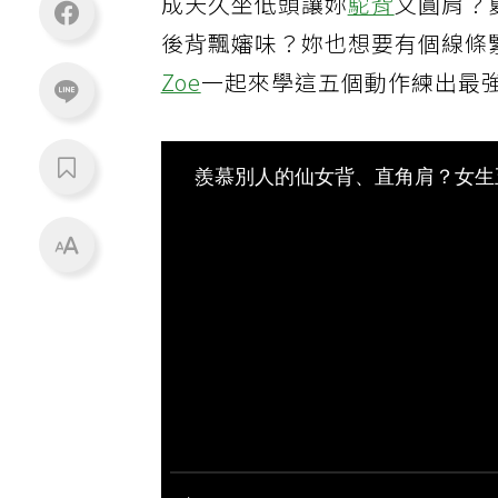
成天久坐低頭讓妳
駝背
又圓肩？
後背飄嬸味？妳也想要有個線條
Zoe
一起來學這五個動作練出最