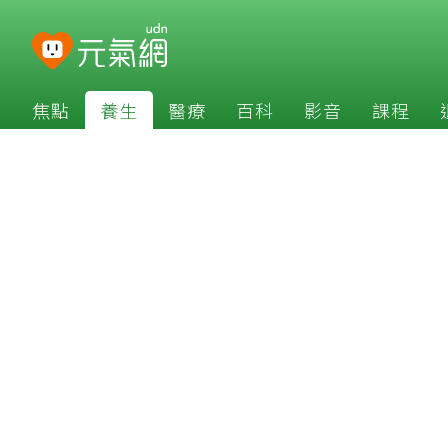
焦點
養生
醫療
百科
影音
課程