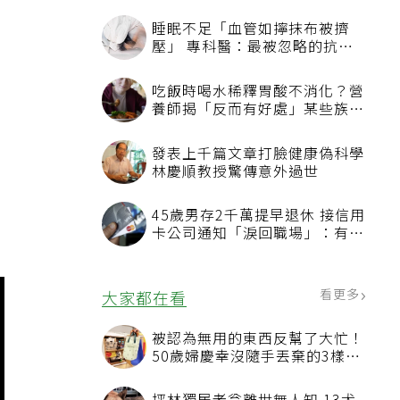
睡眠不足「血管如擰抹布被擠
壓」 專科醫：最被忽略的抗老
方法
吃飯時喝水稀釋胃酸不消化？營
養師揭「反而有好處」某些族群
才要禁
發表上千篇文章打臉健康偽科學
林慶順教授驚傳意外過世
45歲男存2千萬提早退休 接信用
卡公司通知「淚回職場」：有錢
也碰壁
看更多
大家都在看
被認為無用的東西反幫了大忙！
50歲婦慶幸沒隨手丟棄的3樣物
品