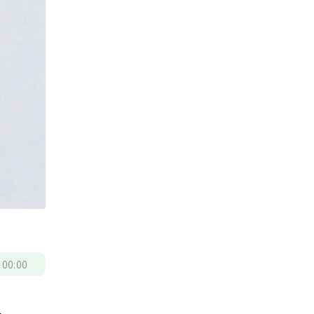
/
00:00