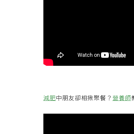
減肥
中朋友卻相揪聚餐？
營養師