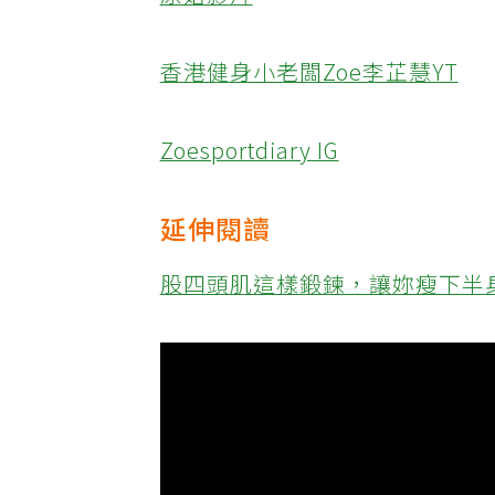
原始影片
香港健身小老闆Zoe李芷慧YT
Zoesportdiary IG
延伸閱讀
股四頭肌這樣鍛鍊，讓妳瘦下半