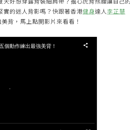
夏天好想穿露背裝細肩帶？擔心虎背熊腰讓自己
緊實的迷人背影嗎？快跟著香港
健身
達人
李芷慧
強美背，馬上點開影片來看看！