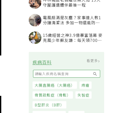
坪林獨居老翁離世無人知 13犬
守屋護遺體伴最後一程
電風扇滿是灰塵？家事達人教1
分鐘清潔法 多加一物還能防髒
汙附著
15歲經營之神3.9億暴富落幕 麥
克風少年蘇友謙：每天領700元
過日子
看更多
疾病百科
大腸直腸癌（大腸癌）
痔瘡
骨質疏鬆症（骨鬆）
失智症
B型肝炎（B肝）