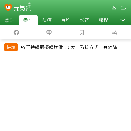
焦點
養生
醫療
百科
影音
課程
退休
蚊子持續騷擾超崩潰！6大「防蚊方式」有效降低被
快訊
叮機率