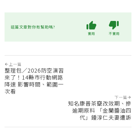
這篇文章對你有幫助嗎?
實用
不實用
上一篇
整理包／2026防空演習
來了！14縣市行動網路
降速 影響時間、範圍一
次看
下一篇
知名康普茶竄改效期、摻
逾期原料 「金蘭醬油四
代」鍾淳仁夫妻遭訴