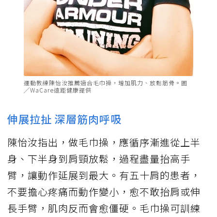
運動教練陳怡汝推薦適合毛巾操，增加肌力、放鬆筋骨。圖
╱WaCare遠距健康提供
伸展拉扯 深層筋肉呼吸
陳怡汝指出，做毛巾操，應循序漸進從上半
身、下半身到肩頸放鬆，過程盡量抬高手
臂，讓動作延展到最大。有五十肩的患者，
不要擔心疼痛而動作變小，愈不敢抬肩或伸
長手臂，肌肉反而會愈僵硬。毛巾操可訓練