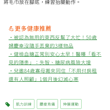
將毛巾放在腳底，練習抬腿動作。
💪更多健康推薦
‧被認為無用的東西反幫了大忙！50歲
婦慶幸沒隨手丟棄的3樣物品
‧健檢血糖正常別安心太早！醫曝「看不
見的隱患」：失智、糖尿病風險大增
‧兒邀84歲寡母搬來同住「不用付房租
還有人照顧」1個月後幻滅心寒
肌力訓練
腰痠背痛
伸展運動