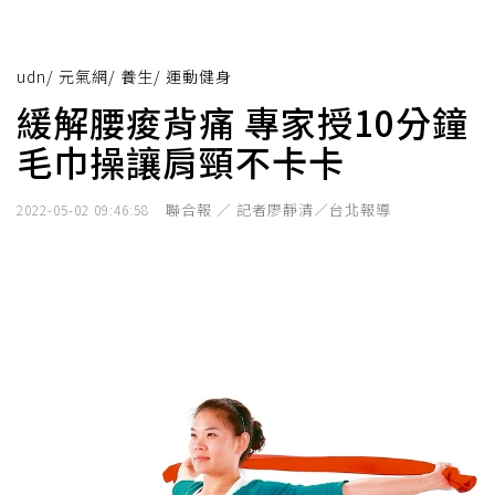
udn
/
元氣網
/
養生
/
運動健身
緩解腰痠背痛 專家授10分鐘
毛巾操讓肩頸不卡卡
聯合報 ／ 記者廖靜清／台北報導
2022-05-02 09:46:58