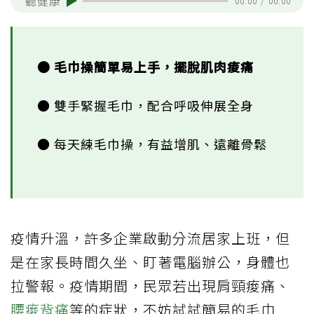
聽健康
00:00
/
00:00
● 毛巾操簡單易上手，擺脫肌肉痠痛
● 雙手緊握毛巾，配合呼吸伸展全身
● 每天練毛巾操，有益增肌、遠離骨鬆
疫情升溫，許多企業啟動分流居家上班，但
是在家長時間久坐、盯著電腦辦公，身體也
拉警報。疫情期間，民眾若出現肩頸痠痛、
腰痠背痛
等的症狀，不妨試試簡易的毛巾