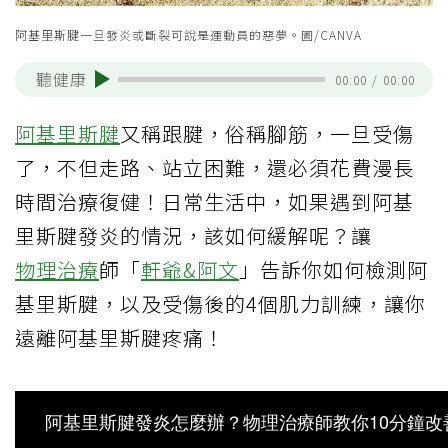
阿基里斯腱一旦發炎或斷裂可說是運動員的惡夢。圖/CANVA
聽健康
00:00
/
00:00
阿基里斯腱
又稱跟腱，俗稱腳筋，一旦受傷
了，不但走路、站立困難，還必須花費漫長
時間治療復健！日常生活中，如果遇到阿基
里斯腱發炎的情況，該如何緩解呢？讓
物理治療
師「
軒爺&阿文
」告訴你如何檢測阿
基里斯腱，以及受傷後的4個肌力訓練，讓你
遠離阿基里斯腱疼痛！