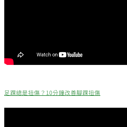
足踝總是扭傷？10分鐘改善腳踝扭傷