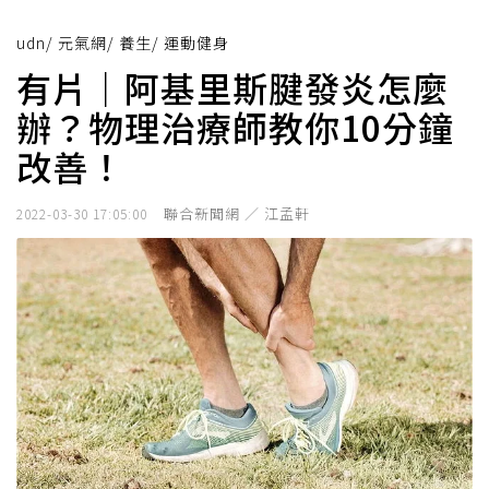
udn
/
元氣網
/
養生
/
運動健身
有片｜阿基里斯腱發炎怎麼
辦？物理治療師教你10分鐘
改善！
聯合新聞網 ／ 江孟軒
2022-03-30 17:05:00