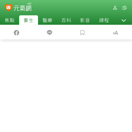
焦點
養生
醫療
百科
影音
課程
退休