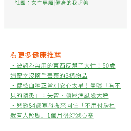
社團：女性專屬|健身的我超美
💪更多健康推薦
‧被認為無用的東西反幫了大忙！50歲
婦慶幸沒隨手丟棄的3樣物品
‧健檢血糖正常別安心太早！醫曝「看不
見的隱患」：失智、糖尿病風險大增
‧兒邀84歲寡母搬來同住「不用付房租
還有人照顧」1個月後幻滅心寒