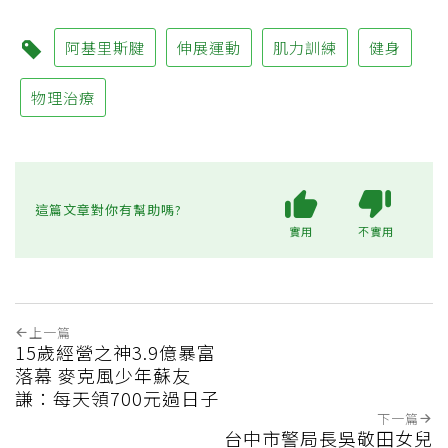
阿基里斯腱
伸展運動
肌力訓練
健身
物理治療
這篇文章對你有幫助嗎?
實用
不實用
上一篇
15歲經營之神3.9億暴富
落幕 麥克風少年蘇友
謙：每天領700元過日子
下一篇
台中市警局長吳敬田女兒