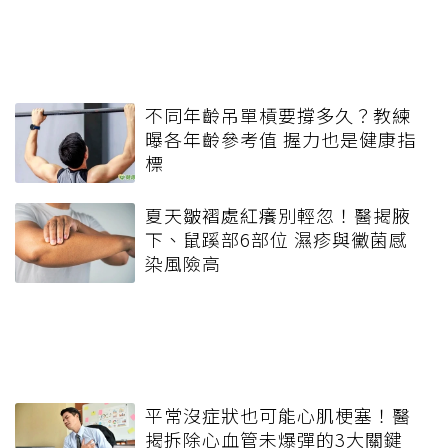
不同年齡吊單槓要撐多久？教練
曝各年齡參考值 握力也是健康指
標
夏天皺褶處紅癢別輕忽！醫揭腋
下、鼠蹊部6部位 濕疹與黴菌感
染風險高
平常沒症狀也可能心肌梗塞！醫
揭拆除心血管未爆彈的3大關鍵