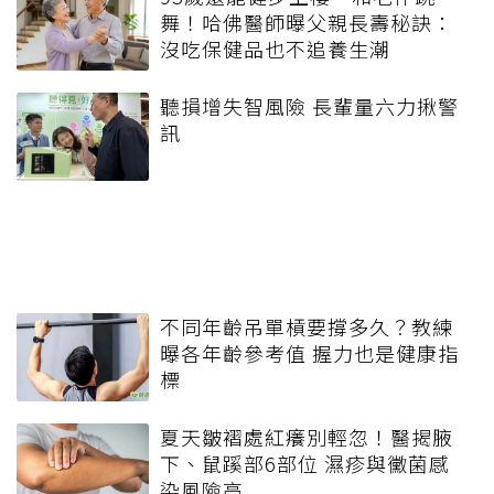
舞！哈佛醫師曝父親長壽秘訣：
沒吃保健品也不追養生潮
聽損增失智風險 長輩量六力揪警
訊
不同年齡吊單槓要撐多久？教練
曝各年齡參考值 握力也是健康指
標
夏天皺褶處紅癢別輕忽！醫揭腋
下、鼠蹊部6部位 濕疹與黴菌感
染風險高