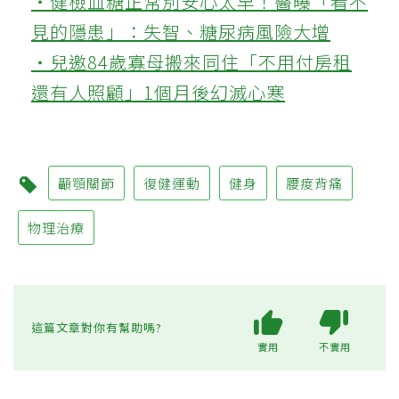
‧健檢血糖正常別安心太早！醫曝「看不
見的隱患」：失智、糖尿病風險大增
‧兒邀84歲寡母搬來同住「不用付房租
還有人照顧」1個月後幻滅心寒
顳顎關節
復健運動
健身
腰痠背痛
物理治療
這篇文章對你有幫助嗎?
實用
不實用