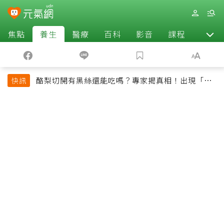
焦點
養生
醫療
百科
影音
課程
退休
酪梨切開有黑絲還能吃嗎？專家揭真相！出現「3情
快訊
況」快丟掉