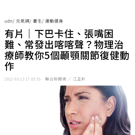
udn
/
元氣網
/
養生
/
運動健身
有片｜下巴卡住、張嘴困
難、常發出喀喀聲？物理治
療師教你5個顳顎關節復健動
作
聯合新聞網 ／ 江孟軒
2022-03-23 17:05:55