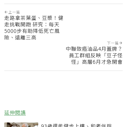
上一篇
走路拿茶葉蛋、豆漿！健
走挑戰開跑 研究：每天
5000步有助降低死亡風
險、遠離三高
下一篇
中聯致癌油品4月蓋牌？
員工群組反映「豆子怪
怪」高層6月才急開會
延伸閱讀
93歲還能健步上樓、和老伴跳