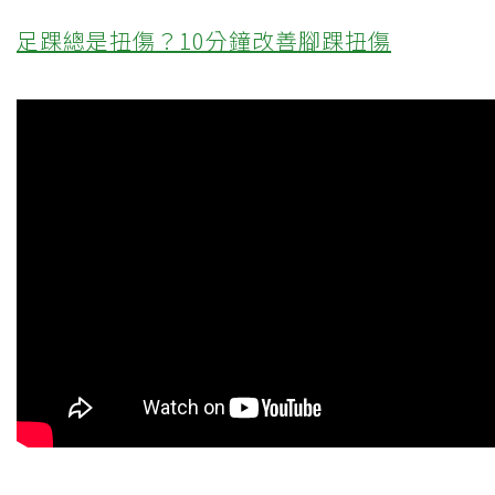
足踝總是扭傷？10分鐘改善腳踝扭傷