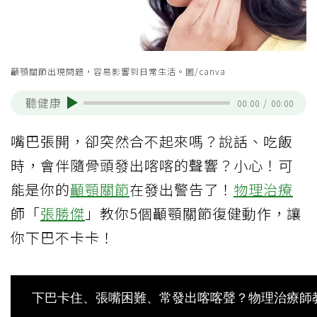
顳顎關節出現問題，容易影響到日常生活。圖/canva
聽健康
00:00
/
00:00
嘴巴張開，卻突然合不起來嗎？說話、吃飯
時，會伴隨骨頭發出喀喀的聲響？小心！可
能是你的
顳顎關節
在發出警告了！
物理治療
師「
張勝傑
」教你5個顳顎關節復健動作，讓
你下巴不卡卡！