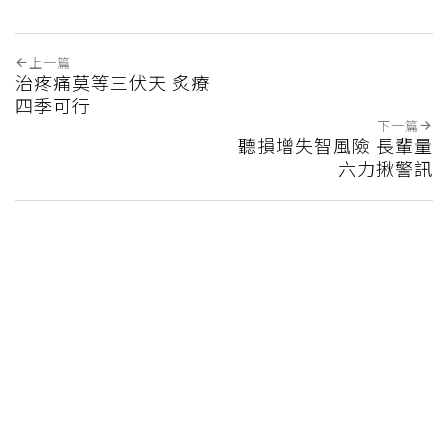
上一篇
治疼痛莫等三伏天 炙療
四季可行
下一篇
聽損增失智風險 長輩量
六力揪警訊