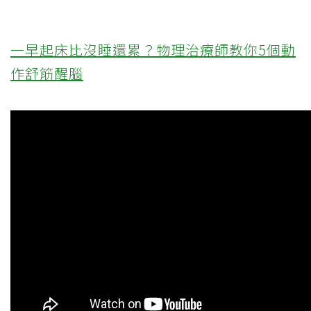
一早起床比沒睡還累？物理治療師教你5個動
作舒筋醒腦