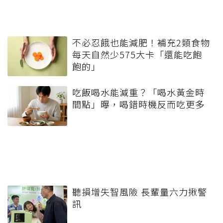
不必忍餓也能減肥！補充2類食物
每天自然少575大卡「還能吃飽
飽的」
吃飯喝水能減重？「喝水黃金時
間點」曝，喝錯時機反而吃更多
聽損增失智風險 長輩量六力揪警
訊