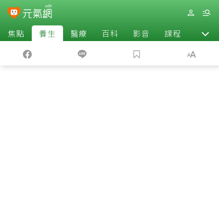
焦點
養生
醫療
百科
影音
課程
退休