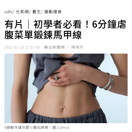
udn
/
元氣網
/
養生
/
運動健身
有片｜初學者必看！6分鐘虐
腹菜單鍛鍊馬甲線
聯合新聞網 ／ 陳俐伶
2022-01-10 17:01:00
6個動作讓你跟小腹說掰掰！圖/canva