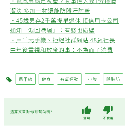
‧電風扇滿是灰塵？家事達人教1分鐘清
潔法 多加一物還能防髒汙附著
‧45歲男存2千萬提早退休 接信用卡公司
通知「淚回職場」：有錢也碰壁
‧用千元手機、拒絕社群網站 48歲社長
中年後重視和放棄的事：不為面子消費
馬甲線
健身
有氧運動
小腹
體脂肪
這篇文章對你有幫助嗎?
實用
不實用