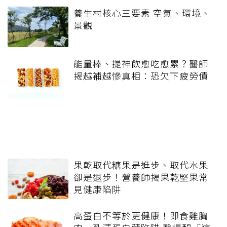
養生村核心三要素 空氣、環境、
景觀
能量棒、提神飲愈吃愈累？醫師
揭越補越慘真相：恐欠下疲勞債
果乾取代糖果是進步、取代水果
卻是退步！營養師揭果乾堅果常
見健康陷阱
高蛋白不等於更健康！即食雞胸