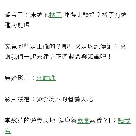
謠言三：床頭擺
橘子
睡得比較好？橘子有這
種功能嗎
究竟哪些是正確的？哪些又是以訛傳訛？快
跟我們一起來建立正確觀念與知識吧！
原始影片：
來瞧瞧
影片授權：@李婉萍的營養天地
李婉萍的營養天地-健康與
飲食
素養 YT：
點我
看