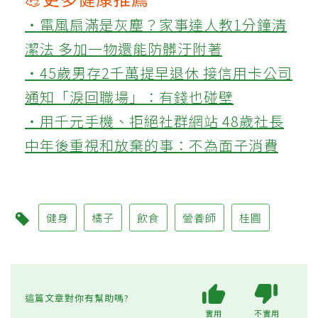
‧電風扇滿是灰塵？家事達人教1分鐘清
潔法 多加一物還能防髒汙附著
‧45歲男存2千萬提早退休 接信用卡公司
通知「淚回職場」：有錢也碰壁
‧用千元手機、拒絕社群網站 48歲社長
中年後重視和放棄的事：不為面子消費
健身
橘子
飲食
營養師
桂圓
這篇文章對你有幫助嗎?
實用
不實用