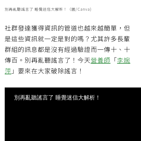
別再亂聽謠言了 睡覺迷信大解析！（圖/Canva)
社群發達獲得資訊的管道也越來越簡單，但
是這些資訊就一定是對的嗎？尤其許多長輩
群組的訊息都是沒有經過驗證而一傳十、十
傳百。別再亂聽謠言了！今天
營養師
「
李婉
萍
」要來在大家破除謠言！