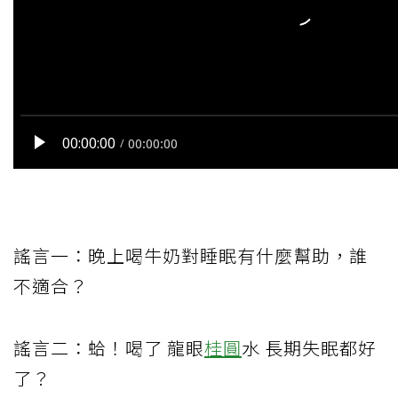
謠言一：晚上喝牛奶對睡眠有什麼幫助，誰
不適合？
謠言二：蛤！喝了 龍眼
桂圓
水 長期失眠都好
了？