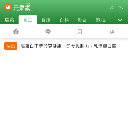
焦點
養生
醫療
百科
影音
課程
退休
高蛋白不等於更健康！即食雞胸肉、乳清蛋白藏陷
快訊
阱 醫提醒「這類人」尤其要小心