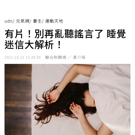
udn
/
元氣網
/
養生
/
運動天地
有片！別再亂聽謠言了 睡覺
迷信大解析！
聯合新聞網 ／ 黃介璘
2021-10-12 15:40:00