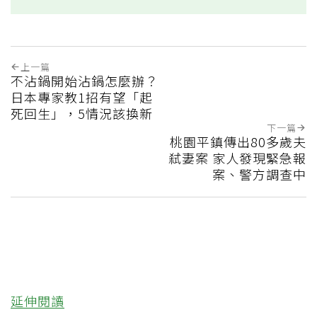
上一篇
不沾鍋開始沾鍋怎麼辦？
日本專家教1招有望「起
死回生」，5情況該換新
下一篇
桃園平鎮傳出80多歲夫
弒妻案 家人發現緊急報
案、警方調查中
延伸閱讀