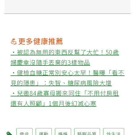
💪更多健康推薦
‧被認為無用的東西反幫了大忙！50歲
婦慶幸沒隨手丟棄的3樣物品
‧健檢血糖正常別安心太早！醫曝「看不
見的隱患」：失智、糖尿病風險大增
‧兒邀84歲寡母搬來同住「不用付房租
還有人照顧」1個月後幻滅心寒
骨盆
運動
媽媽
睡眠品質
性生活