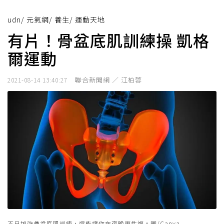
udn
/
元氣網
/
養生
/
運動天地
有片！骨盆底肌訓練操 凱格
爾運動
聯合新聞網 ／ 江柏蓉
2021-08-14 13:40:27
不只加強骨盆底肌訓練，還能讓你在夜晚更性福。圖/Canva