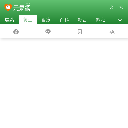
焦點
養生
醫療
百科
影音
課程
退休