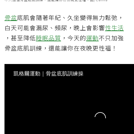
骨盆
底肌會隨著年紀、久坐變得無力鬆弛，
白天可能會漏尿、頻尿，晚上會影響
性生活
，甚至降低
睡眠品質
，今天的
運動
不只加強
骨盆底肌訓練，還能讓你在夜晚更性福！