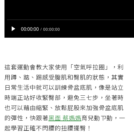
這套運動會教大家使用「空氣呼拉圈」，利
用蹲、踮、踢感受腹肌和臀肌的狀態，其實
日常生活中就可以訓練骨盆底肌，像是站立
時端正站好收緊臀部，避免三七步，坐著時
也可以藉由縮緊、放鬆屁股來加強骨盆底肌
的彈性，快跟著
黑面 蔡
媽媽
育兒動ㄗ動，一
起學習正確不閃腰的扭腰擺臀！