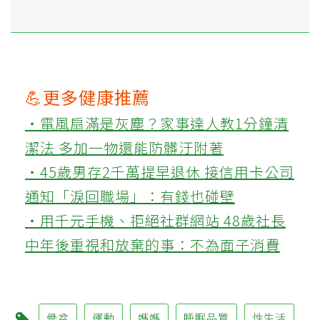
💪更多健康推薦
‧電風扇滿是灰塵？家事達人教1分鐘清
潔法 多加一物還能防髒汙附著
‧45歲男存2千萬提早退休 接信用卡公司
通知「淚回職場」：有錢也碰壁
‧用千元手機、拒絕社群網站 48歲社長
中年後重視和放棄的事：不為面子消費
骨盆
運動
媽媽
睡眠品質
性生活