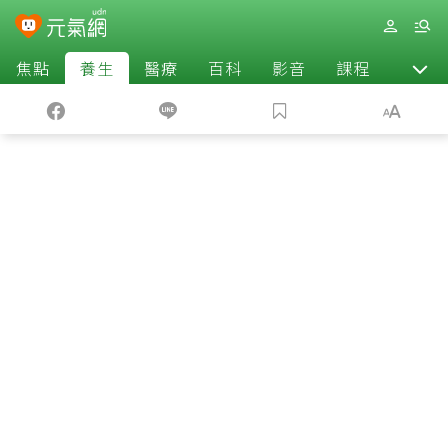
焦點
養生
醫療
百科
影音
課程
退休