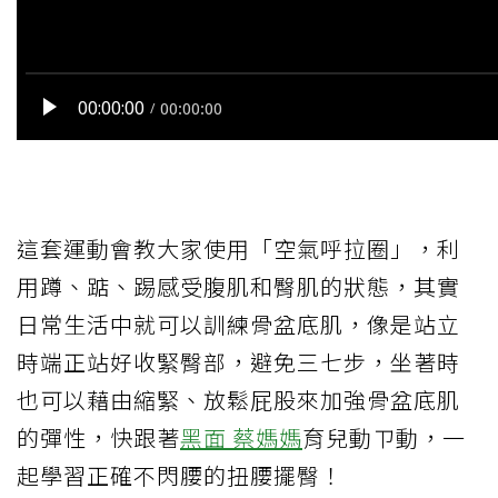
這套運動會教大家使用「空氣呼拉圈」，利
用蹲、踮、踢感受腹肌和臀肌的狀態，其實
日常生活中就可以訓練骨盆底肌，像是站立
時端正站好收緊臀部，避免三七步，坐著時
也可以藉由縮緊、放鬆屁股來加強骨盆底肌
的彈性，快跟著
黑面 蔡
媽媽
育兒動ㄗ動，一
起學習正確不閃腰的扭腰擺臀！