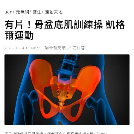
udn
/
元氣網
/
養生
/
運動天地
有片！骨盆底肌訓練操 凱格
爾運動
聯合新聞網 ／ 江柏蓉
2021-08-14 13:40:27
不只加強骨盆底肌訓練，還能讓你在夜晚更性福。圖/Canva