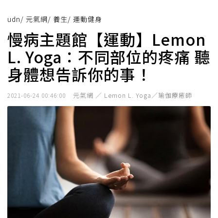
udn
/
元氣網
/
養生
/
運動健身
慢病主題館【運動】Lemon
L. Yoga：不同部位的疼痛 聽
身體想告訴你的事！
元氣網 ／ Lemon L. Yoga／瑜伽療癒師
2021-06-24 00:46:00