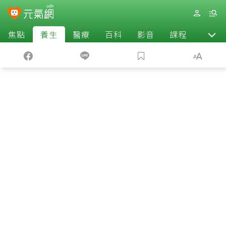
焦點
養生
醫療
百科
影音
課程
退休