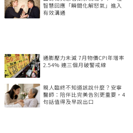
智慧回應「瞬間化解怒氣」進入
有效溝通
通膨壓力未減 7月物價CPI年增率
2.54% 連三個月破警戒線
親人臨終不知道該說什麼？安寧
醫師：陪伴比完美告別更重要，4
句話值得及早說出口