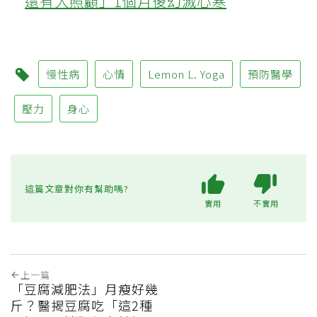
還有人照顧」1個月後幻滅心寒
慢性病
心情
Lemon L. Yoga
預防醫學
壓力
身心
這篇文章對你有幫助嗎?
實用
不實用
上一篇
「豆腐減肥法」月瘦好幾
斤？醫揭豆腐吃「這2種