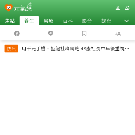
焦點
養生
醫療
百科
影音
課程
退休
用千元手機、拒絕社群網站 48歲社長中年後重視和
快訊
放棄的事：不為面子消費