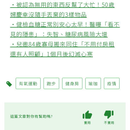
‧被認為無用的東西反幫了大忙！50歲
婦慶幸沒隨手丟棄的3樣物品
‧健檢血糖正常別安心太早！醫曝「看不
見的隱患」：失智、糖尿病風險大增
‧兒邀84歲寡母搬來同住「不用付房租
還有人照顧」1個月後幻滅心寒
有氧運動
跑步
健身房
瑜珈
疫情
這篇文章對你有幫助嗎?
實用
不實用