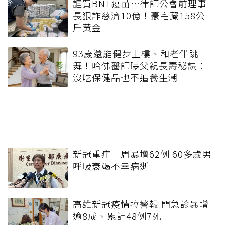
誆買BNT疫苗…律師公會前理事
長狠詐慈濟10億！豪宅藏158公
斤黃金
93歲還能健步上樓、和老伴跳
舞！哈佛醫師曝父親長壽秘訣：
沒吃保健品也不追養生潮
新冠重症一周暴增62例 60多歲男
呼吸衰竭不幸病逝
高雄新冠疫情拉警報 門急診暴增
逾8成、累計48例7死