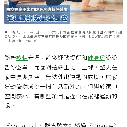
▲「橋式」、「棒式」、「下犬式」等各種瑜珈招式因動作基本簡單，適
合初學者，因此是網友常會共同提及的詞彙。（圖／NOW健康製作；圖
片來源／ingimage）
隨著
疫情
升溫，許多運動場所和
健身房
紛紛
暫停營業，而面對遠端上班、上課，整天在
家中長期久坐，無法外出運動的處境，居家
運動儼然成為一股生活新潮流，但礙於家中
空間狹小，有哪些項目是適合在家裡運動的
呢？
《Social Lab社群實驗室》透過《OpView社