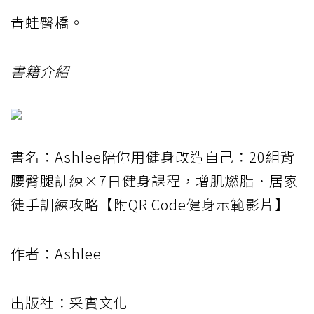
青蛙臀橋。
書籍介紹
書名：Ashlee陪你用健身改造自己：20組背
腰臀腿訓練×7日健身課程，增肌燃脂．居家
徒手訓練攻略【附QR Code健身示範影片】
作者：Ashlee
出版社：采實文化