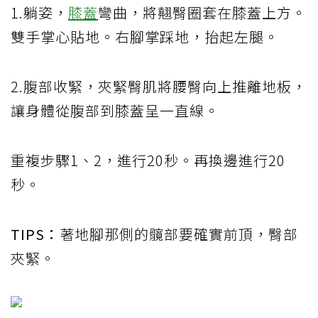
1.躺姿，
膝蓋
彎曲，將翹臀圈套在膝蓋上方。
雙手掌心貼地。右腳掌踩地，抬起左腿。
2.腹部收緊，夾緊臀肌將腰臀向上推離地板，
讓身體從腹部到膝蓋呈一直線。
重複步驟1、2，進行20秒。再換邊進行20
秒。
TIPS：
著地腳那側的髖部要確實前頂，臀部
夾緊。