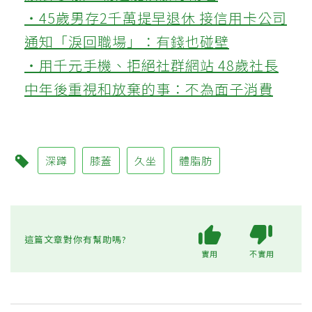
‧45歲男存2千萬提早退休 接信用卡公司
通知「淚回職場」：有錢也碰壁
‧用千元手機、拒絕社群網站 48歲社長
中年後重視和放棄的事：不為面子消費
深蹲
膝蓋
久坐
體脂肪
這篇文章對你有幫助嗎?
實用
不實用