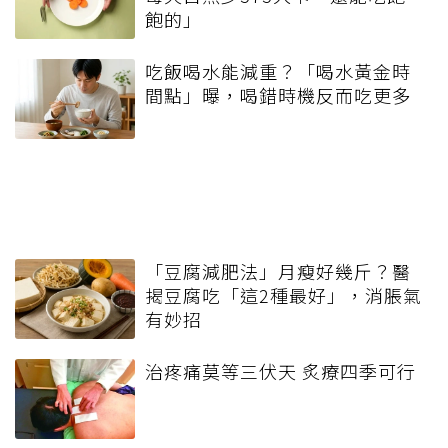
飽的」
吃飯喝水能減重？「喝水黃金時
間點」曝，喝錯時機反而吃更多
「豆腐減肥法」月瘦好幾斤？醫
揭豆腐吃「這2種最好」，消脹氣
有妙招
治疼痛莫等三伏天 炙療四季可行