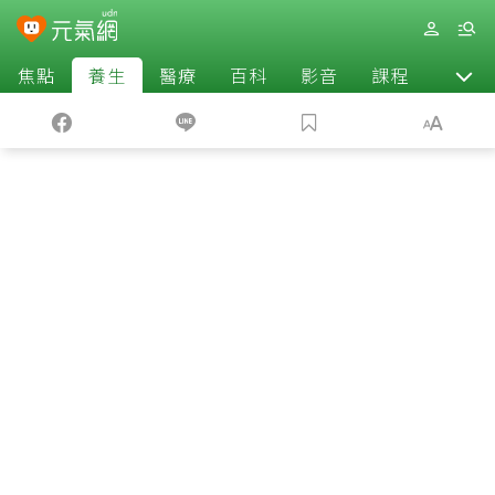
焦點
養生
醫療
百科
影音
課程
退休