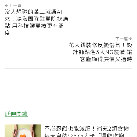
上一篇
沒人想碰的苦工就讓AI
來！鴻海團隊駐醫院找痛
點 用科技讓醫療更有溫
度
下一篇
花大錢裝修反變俗氣！設
計師點名5大NG裝潢 讓
客廳顯得廉價又過時
延伸閱讀
不必忍餓也能減肥！補充2類食物
每天自然少575大卡「還能吃飽