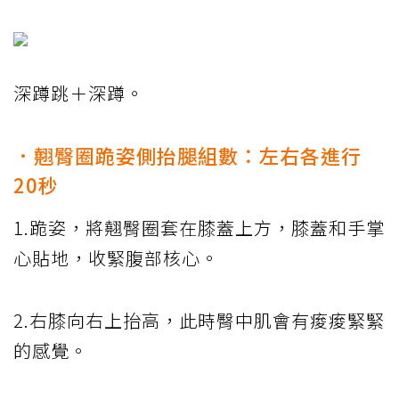
深蹲跳＋深蹲。
．翹臀圈跪姿側抬腿組數：左右各進行
20秒
1.跪姿，將翹臀圈套在膝蓋上方，膝蓋和手掌
心貼地，收緊腹部核心。
2.右膝向右上抬高，此時臀中肌會有痠痠緊緊
的感覺。