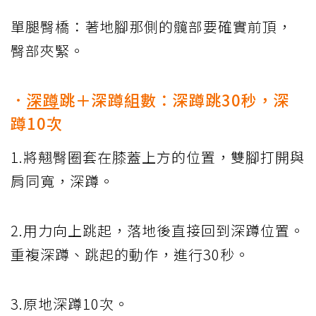
單腿臀橋：著地腳那側的髖部要確實前頂，
臀部夾緊。
．
深蹲
跳＋深蹲組數：深蹲跳30秒，深
蹲10次
1.將翹臀圈套在膝蓋上方的位置，雙腳打開與
肩同寬，深蹲。
2.用力向上跳起，落地後直接回到深蹲位置。
重複深蹲、跳起的動作，進行30秒。
3.原地深蹲10次。