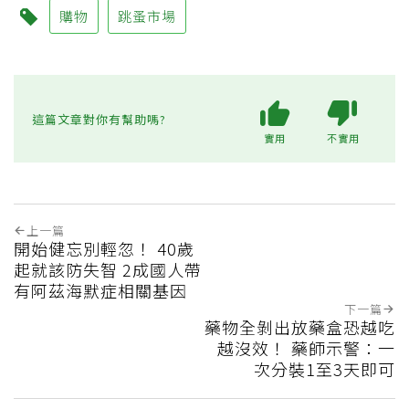
購物
跳蚤市場
這篇文章對你有幫助嗎?
實用
不實用
上一篇
開始健忘別輕忽！ 40歲
起就該防失智 2成國人帶
有阿茲海默症相關基因
下一篇
藥物全剝出放藥盒恐越吃
越沒效！ 藥師示警：一
次分裝1至3天即可