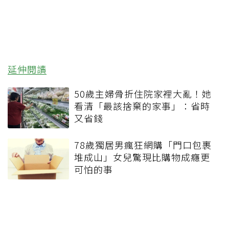
延伸閱讀
50歲主婦骨折住院家裡大亂！她
看清「最該捨棄的家事」：省時
又省錢
78歲獨居男瘋狂網購「門口包裹
堆成山」女兒驚現比購物成癮更
可怕的事