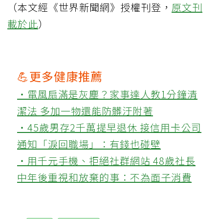
（本文經《世界新聞網》授權刊登，
原文刊
載於此
）
💪更多健康推薦
‧電風扇滿是灰塵？家事達人教1分鐘清
潔法 多加一物還能防髒汙附著
‧45歲男存2千萬提早退休 接信用卡公司
通知「淚回職場」：有錢也碰壁
‧用千元手機、拒絕社群網站 48歲社長
中年後重視和放棄的事：不為面子消費