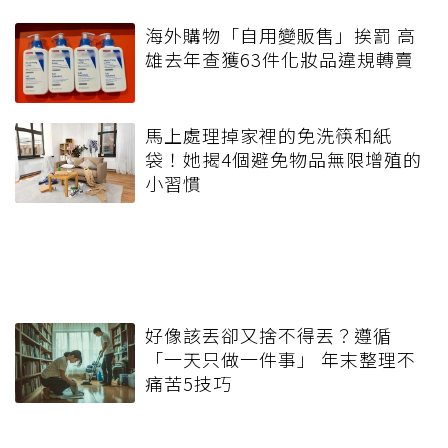
海外購物「自用變販售」挨罰 高
雄去年查獲63件化妝品違規轉賣
馬上處理掉家裡的免洗筷和紙
袋！她揭4個避免物品無限增殖的
小習慣
好像該丟卻又捨不得丟？遵循
「一天只做一件事」 年末整理不
痛苦5技巧