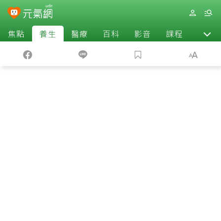
焦點
養生
醫療
百科
影音
課程
退休