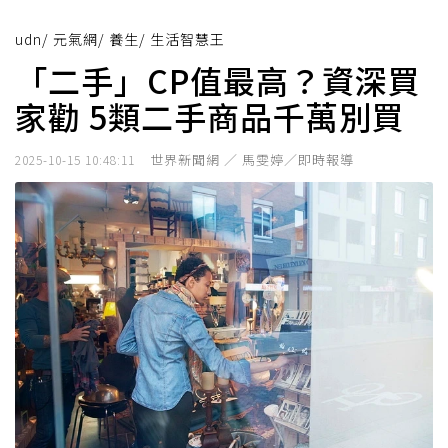
udn
/
元氣網
/
養生
/
生活智慧王
「二手」CP值最高？資深買
家勸 5類二手商品千萬別買
世界新聞網 ／ 馬雯婷／即時報導
2025-10-15 10:48:11