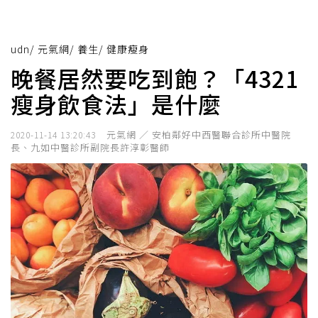
udn
/
元氣網
/
養生
/
健康瘦身
晚餐居然要吃到飽？「4321
瘦身飲食法」是什麼
元氣網 ／ 安柏鄰好中西醫聯合診所中醫院
2020-11-14 13:20:43
長、九如中醫診所副院長許淳彰醫師