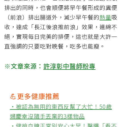
排出的同時，也會順便將早午餐形成的糞便
（前浪）排出腸道外，減少早午餐的
熱量
吸
收，達成「長江後浪推前浪」效果，連綿不
絕，實現每日完美的排便，這也就是大許一
直強調的只要吃對晚餐，吃多也能瘦。
※文章來源：
許淳彰中醫師粉專
💪更多健康推薦
‧被認為無用的東西反幫了大忙！50歲
婦慶幸沒隨手丟棄的3樣物品
‧健檢血糖正常別安心太早！醫曝「看不