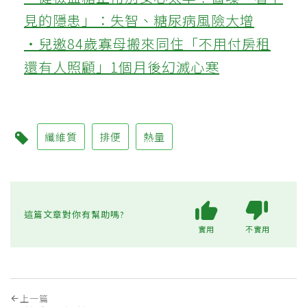
見的隱患」：失智、糖尿病風險大增
‧兒邀84歲寡母搬來同住「不用付房租
還有人照顧」1個月後幻滅心寒
纖維質
排便
熱量
這篇文章對你有幫助嗎?
實用
不實用
上一篇