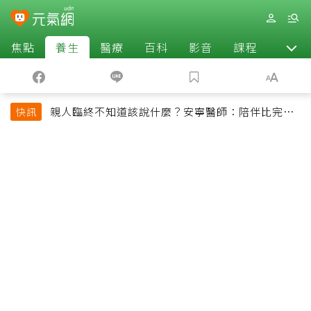
焦點
養生
醫療
百科
影音
課程
退休
親人臨終不知道該說什麼？安寧醫師：陪伴比完美
快訊
告別更重要，4句話值得及早說出口