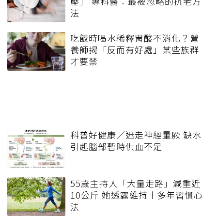
壓」 專科醫：最被忽略的抗老方
法
吃飯時喝水稀釋胃酸不消化？營
養師揭「反而有好處」某些族群
才要禁
科普好健康／迷走神經暈厥 缺水
引起腦部暫時供血不足
55歲主持人「大量走路」減重近
10公斤 她透露維持十多年習慣心
法