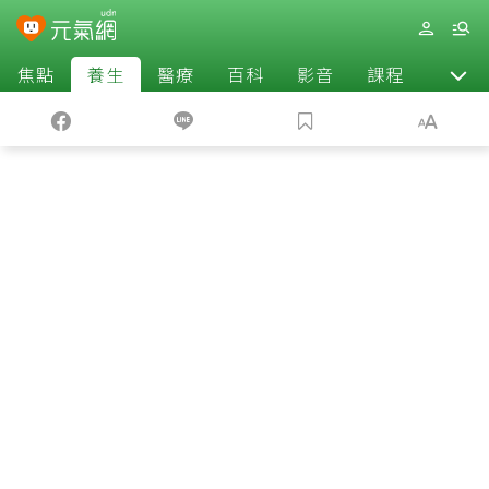
焦點
養生
醫療
百科
影音
課程
退休