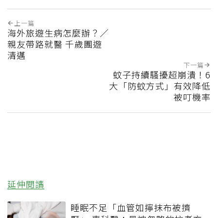
上一篇
海外旅遊生病怎麼辦？／
親友帶路就醫 千歲團遊
清邁
下一篇
蚊子持續騷擾超崩潰！6
大「防蚊方式」有效降低
被叮機率
延伸閱讀
睡眠不足「血管如擰抹布被擠