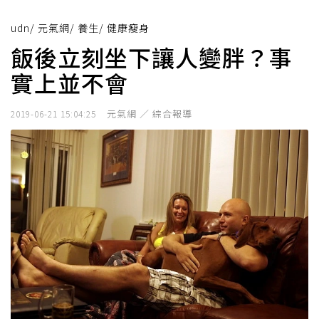
udn
/
元氣網
/
養生
/
健康瘦身
飯後立刻坐下讓人變胖？事
實上並不會
元氣網 ／ 綜合報導
2019-06-21 15:04:25