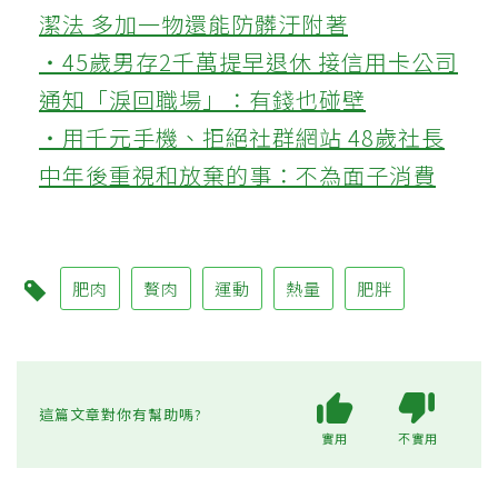
潔法 多加一物還能防髒汙附著
‧45歲男存2千萬提早退休 接信用卡公司
通知「淚回職場」：有錢也碰壁
‧用千元手機、拒絕社群網站 48歲社長
中年後重視和放棄的事：不為面子消費
肥肉
贅肉
運動
熱量
肥胖
這篇文章對你有幫助嗎?
實用
不實用