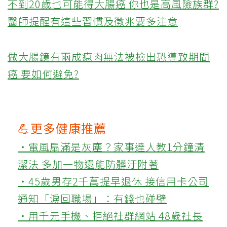
不到20歲也可能得大腸癌 你也是高風險族群?
醫師提醒有這些習慣及徵兆要多注意
做大腸鏡有兩成瘜肉無法被檢出恐導致期間
癌 要如何避免?
💪更多健康推薦
‧電風扇滿是灰塵？家事達人教1分鐘清
潔法 多加一物還能防髒汙附著
‧45歲男存2千萬提早退休 接信用卡公司
通知「淚回職場」：有錢也碰壁
‧用千元手機、拒絕社群網站 48歲社長