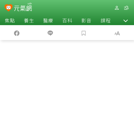
焦點
養生
醫療
百科
影音
課程
退休