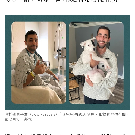
洛杉磯男子喬（Joe Faratzis）年紀輕輕罹患大腸癌，和飲食習慣有關。
圖取自每日郵報