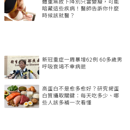
體重無故下降別只當變瘦，可能
暗藏這些疾病！醫師告訴你什麼
時候該就醫？
新冠重症一周暴增62例 60多歲男
呼吸衰竭不幸病逝
高蛋白不是愈多愈好？研究揭蛋
白質攝取關鍵：每天吃多少、哪
些人該多補一次看懂