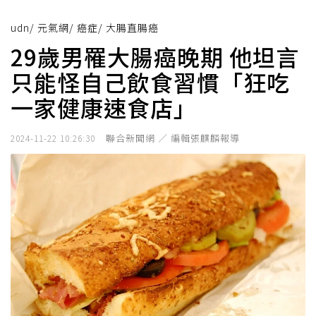
udn
/
元氣網
/
癌症
/
大腸直腸癌
29歲男罹大腸癌晚期 他坦言
只能怪自己飲食習慣「狂吃
一家健康速食店」
聯合新聞網 ／ 編輯張麒麟報導
2024-11-22 10:26:30