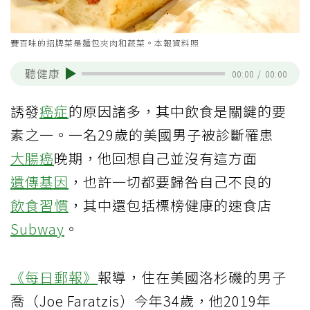
賽百味的招牌菜是麵包夾肉和蔬菜。本報資料照
聽健康
00:00
/
00:00
誘發
癌症
的原因諸多，其中飲食是關鍵的要
素之一。一名29歲的美國男子被診斷罹患
大腸癌
晚期，他回想自己並沒有這方面
遺傳基因
，也許一切都要歸咎自己不良的
飲食習慣
，其中還包括標榜健康的速食店
Subway
。
《每日郵報》
報導，住在美國洛杉磯的男子
喬（Joe Faratzis）今年34歲，他2019年