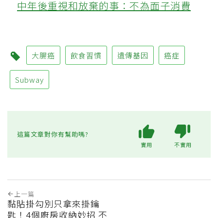
中年後重視和放棄的事：不為面子消費
大腸癌
飲食習慣
遺傳基因
癌症
Subway
這篇文章對你有幫助嗎?
實用
不實用
上一篇
黏貼掛勾別只拿來掛鑰
匙！4個廚房收納妙招 不