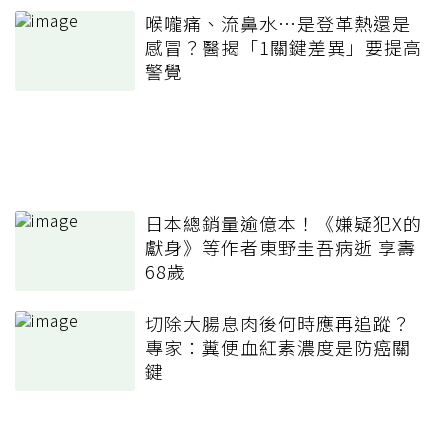
喉嚨痛、流鼻水⋯是登革熱還是
感冒？醫揭「1關鍵差異」要提高
警覺
日本總銷量逾億本！《嫌疑犯X的
獻身》等作者東野圭吾病逝 享壽
68歲
切除大腸息肉後何時應再追蹤？
專家：糞便血紅素濃度是防癌關
鍵