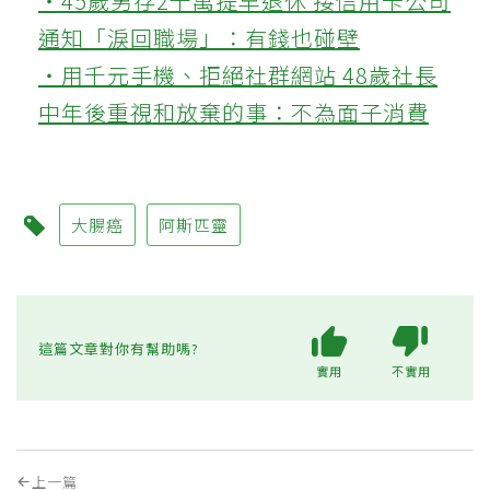
‧45歲男存2千萬提早退休 接信用卡公司
通知「淚回職場」：有錢也碰壁
‧用千元手機、拒絕社群網站 48歲社長
中年後重視和放棄的事：不為面子消費
大腸癌
阿斯匹靈
這篇文章對你有幫助嗎?
實用
不實用
上一篇