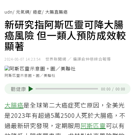
udn
/
元氣網
/
癌症
/
大腸直腸癌
新研究指阿斯匹靈可降大腸
癌風險 但一類人預防成效較
顯著
世界新聞網 ／ 編譯俞仲慈綜合報導
2024-08-07 14:23:54
阿斯匹靈示意圖。圖／美聯社
聽健康
00:00
/
00:00
大腸癌
是全球第二大癌症死亡原因，全美光
是2023年有超過5萬2500人死於大腸癌，不
過最新研究發現，定期服用
阿斯匹靈
可以有