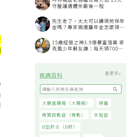
坪林獨居老翁離世無人知 13犬
守屋護遺體伴最後一程
先生走了，太太可以續領勞保年
金嗎？專家揭遺屬年金怎麼領，
看順位還要看資格
食
15歲經營之神3.9億暴富落幕 麥
克風少年蘇友謙：每天領700元
則
過日子
看更多
疾病百科
熱
能
透
大腸直腸癌（大腸癌）
痔瘡
骨質疏鬆症（骨鬆）
失智症
B型肝炎（B肝）