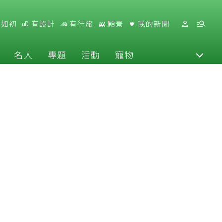
好如初
有設計
有行旅
願景
我的新聞
名人
專題
活動
寵物