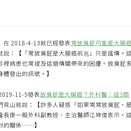
2018-4-13就已經發表
常放臭屁可能是大腸
就說：【「常放臭屁是大腸癌前兆」只是謠傳。
診裡病患也常提及這個傳聞帶來的困擾。放臭屁
身體發出的訊號。】
19-11-5發表
放臭屁是大腸癌？外科醫：這3顏
門見山就說：【許多人疑惑「如果常常放臭屁，
隆長庚一般外科副教授、主治醫師江坤俊表示，
對的關係……】