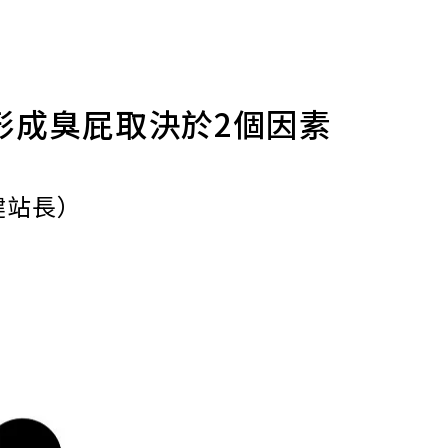
形成臭屁取決於2個因素
健站長）