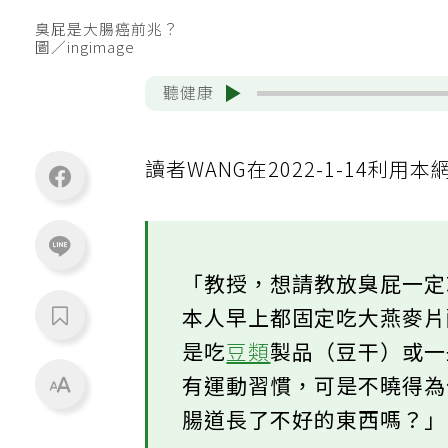
臭屁是大腸癌前兆？
圖／ingimage
聽健康
讀者WANG在2022-1-14利
「教授，想請教放臭屁一
本人早上都固定吃大燕麥
是吃
豆類
製品（豆干）或
有運動習慣，可是不曉得
腸道長了不好的東西嗎？