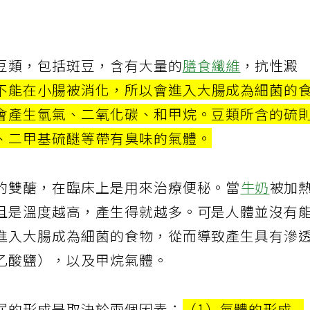
（斑豆），並且在收集樣本之前兩小時再吃15公克的
豆類，包括斑豆，含有大量的
膳食纖維
，抗性澱
不能在小腸被消化，所以會進入大腸成為細菌的
會產生氫氣、二氧化碳、和甲烷。豆類所含的硫
、二甲基硫醚等帶有臭味的氣體。
的雙醣，在臨床上是用來治療便秘。當
牛奶
被加
且是溫度越高，產生得就越多。可是人體並沒有
進入大腸成為細菌的食物，從而導致產生具有滲
乙酸鹽），以及甲烷氣體。