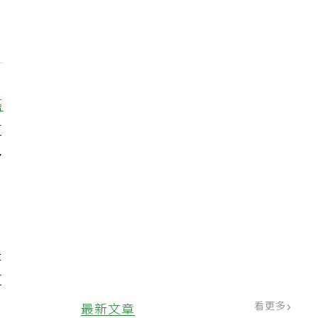
癌
這
多
是
這
看更多
最新文章