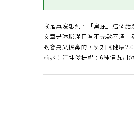
我是真沒想到，「臭屁」這個話
文章是琳瑯滿目看不完數不清。
既響亮又撲鼻的，例如《健康2.0》
前兆！江坤俊提醒：6種情況別