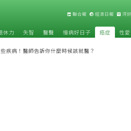
聯合報
經濟日報
河
退休力
失智
醫聲
慢病好日子
癌症
性愛
這些疾病！醫師告訴你什麼時候該就醫？