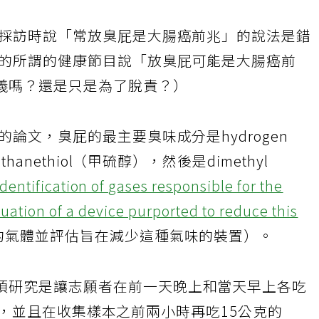
受採訪時說「常放臭屁是大腸癌前兆」的說法是錯
持的所謂的健康節目說「放臭屁可能是大腸癌前
義嗎？還是只是為了脫責？）
的論文，臭屁的最主要臭味成分是hydrogen
hanethiol（甲硫醇），然後是dimethyl
Identification of gases responsible for the
uation of a device purported to reduce this
的氣體並評估旨在減少這種氣味的裝置）。
項研究是讓志願者在前一天晚上和當天早上各吃