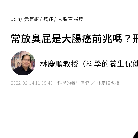
udn
/
元氣網
/
癌症
/
大腸直腸癌
常放臭屁是大腸癌前兆嗎？
林慶順教授（科學的養生保
2022-02-14 11:15:45
科學的養生保健 ／ 林慶順教授