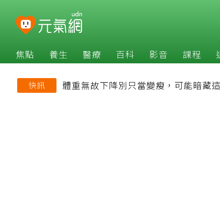
焦點
養生
醫療
百科
影音
課程
體重無故下降別只當變瘦，可能暗藏
快訊