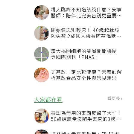
親人臨終不知道該說什麼？安寧
醫師：陪伴比完美告別更重要，
4句話值得及早說出口
開始健忘別輕忽！ 40歲起就該
防失智 2成國人帶有阿茲海默症
相關基因
清大揭開細胞的雙層開關機制
登國際期刊「PNAS」
非基改一定比較健康？營養師解
析基改食品安全性與常見迷思
看更多
大家都在看
被認為無用的東西反幫了大忙！
50歲婦慶幸沒隨手丟棄的3樣物
品