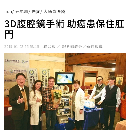
udn
/
元氣網
/
癌症
/
大腸直腸癌
3D腹腔鏡手術 助癌患保住肛
門
聯合報 ／ 記者郭政芬／新竹報導
2019-01-08 23:58:15