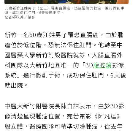
60歲新竹江姓男子（左三）罹患直腸癌，透過醫院的救治，進行微創手
術，成功保住肛門，6天後就出院。
記者郭政芬／攝影
新竹一名60歲江姓男子罹患直腸癌，由於腫
瘤位於低位階，恐無法保住肛門。他轉至中
國醫藥大學新竹附設醫院就診，大腸直腸外
科團隊以大新竹地區唯一的「3D
腹腔鏡
影像
系統」進行微創手術，成功保住肛門，6天後
就出院。
中醫大新竹附醫院長陳自諒表示，由於3D影
像清楚呈現腫瘤位置，宛若電影《阿凡達》
般立體，醫療團隊可精準切除腫瘤，從去年