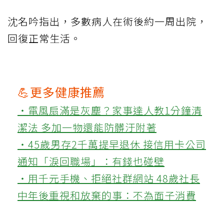
沈名吟指出，多數病人在術後約一周出院，
回復正常生活。
💪更多健康推薦
‧電風扇滿是灰塵？家事達人教1分鐘清
潔法 多加一物還能防髒汙附著
‧45歲男存2千萬提早退休 接信用卡公司
通知「淚回職場」：有錢也碰壁
‧用千元手機、拒絕社群網站 48歲社長
中年後重視和放棄的事：不為面子消費