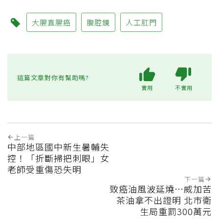
大腸直腸癌
腹腔鏡
人工肛門
這篇文章對你有幫助嗎?
實用
不實用
上一篇
中部地區國中新生暑輔失
控！「折斷掃把刺眼」女
老師受重傷恐失明
下一篇
致癌油風波延燒…威加苦
茶油拿不出證明 北市衛
生局重罰300萬元