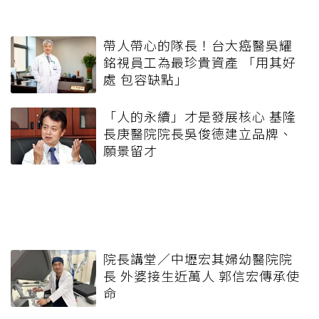
帶人帶心的隊長！台大癌醫吳耀
銘視員工為最珍貴資產 「用其好
處 包容缺點」
「人的永續」才是發展核心 基隆
長庚醫院院長吳俊德建立品牌、
願景留才
院長講堂／中壢宏其婦幼醫院院
長 外婆接生近萬人 郭信宏傳承使
命