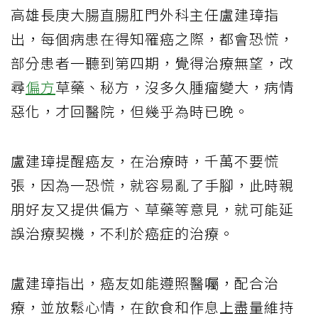
高雄長庚大腸直腸肛門外科主任盧建璋指
出，每個病患在得知罹癌之際，都會恐慌，
部分患者一聽到第四期，覺得治療無望，改
尋
偏方
草藥、秘方，沒多久腫瘤變大，病情
惡化，才回醫院，但幾乎為時已晚。
盧建璋提醒癌友，在治療時，千萬不要慌
張，因為一恐慌，就容易亂了手腳，此時親
朋好友又提供偏方、草藥等意見，就可能延
誤治療契機，不利於癌症的治療。
盧建璋指出，癌友如能遵照醫囑，配合治
療，並放鬆心情，在飲食和作息上盡量維持