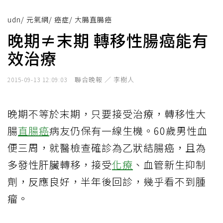
udn
/
元氣網
/
癌症
/
大腸直腸癌
晚期≠末期 轉移性腸癌能有
效治療
聯合晚報 ／ 李樹人
2015-09-13 12:09:03
晚期不等於末期，只要接受治療，轉移性大
腸
直腸癌
病友仍保有一線生機。60歲男性血
便三周，就醫檢查確診為乙狀結腸癌，且為
多發性肝臟轉移，接受
化療
、血管新生抑制
劑，反應良好，半年後回診，幾乎看不到腫
瘤。