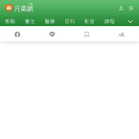
焦點
養生
醫療
百科
影音
課程
退休