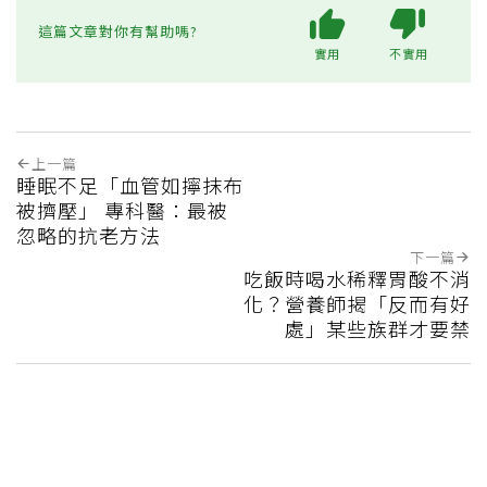
這篇文章對你有幫助嗎?
實用
不實用
上一篇
睡眠不足「血管如擰抹布
被擠壓」 專科醫：最被
忽略的抗老方法
下一篇
吃飯時喝水稀釋胃酸不消
化？營養師揭「反而有好
處」某些族群才要禁