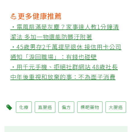
💪更多健康推薦
‧電風扇滿是灰塵？家事達人教1分鐘清
潔法 多加一物還能防髒汙附著
‧45歲男存2千萬提早退休 接信用卡公司
通知「淚回職場」：有錢也碰壁
‧用千元手機、拒絕社群網站 48歲社長
中年後重視和放棄的事：不為面子消費
化療
直腸癌
偏方
標靶藥物
大腸癌