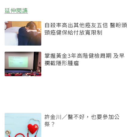
延伸閱讀
自殺率高出其他癌友五倍 醫盼頭
頸癌健保給付放寬限制
掌握黃金3年高階健檢周期 及早
攔截隱形腫瘤
許金川／醫不好，也要參加公
祭？