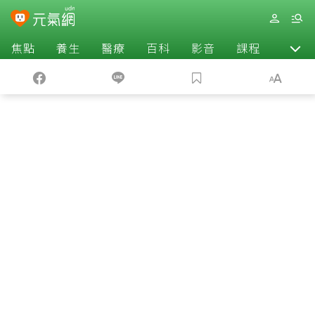
焦點
養生
醫療
百科
影音
課程
退休