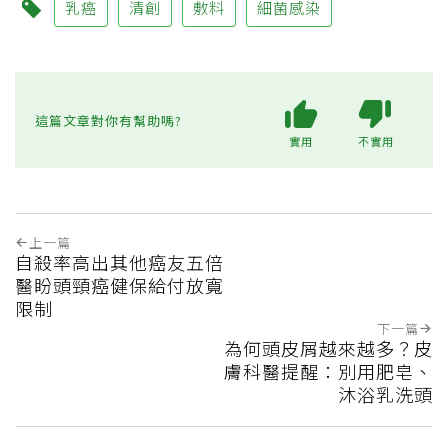
乳癌
清創
敷料
細菌感染
這篇文章對你有幫助嗎?
實用
不實用
上一篇
自殺率高出其他癌友五倍
醫盼頭頸癌健保給付放寬
限制
下一篇
為何頭皮屑越來越多？皮
膚科醫提醒：別用肥皂、
沐浴乳洗頭