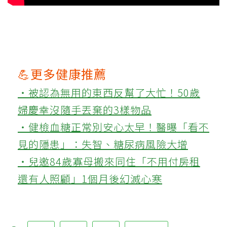
💪更多健康推薦
‧被認為無用的東西反幫了大忙！50歲
婦慶幸沒隨手丟棄的3樣物品
‧健檢血糖正常別安心太早！醫曝「看不
見的隱患」：失智、糖尿病風險大增
‧兒邀84歲寡母搬來同住「不用付房租
還有人照顧」1個月後幻滅心寒