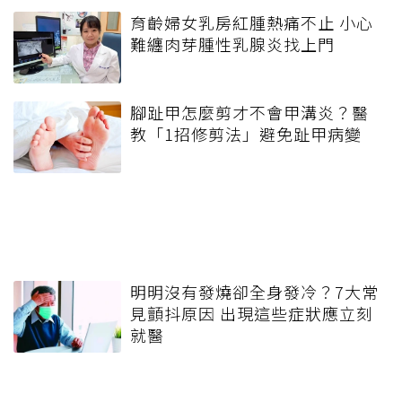
育齡婦女乳房紅腫熱痛不止 小心
難纏肉芽腫性乳腺炎找上門
腳趾甲怎麼剪才不會甲溝炎？醫
教「1招修剪法」避免趾甲病變
明明沒有發燒卻全身發冷？7大常
見顫抖原因 出現這些症狀應立刻
就醫