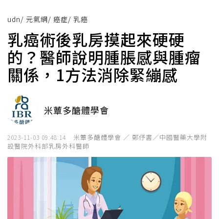
udn
/
元氣網
/
癌症
/
乳癌
乳癌術後乳房摸起來硬硬
的？醫師說明腫脹感與腫瘤
關係，1方法消除緊繃感
米蕈多醣體學會
米蕈多醣體學會 ／ 鄭伃書／中國醫藥大學附
2023-11-03 09:48:14
設醫院外科部乳房外科醫師