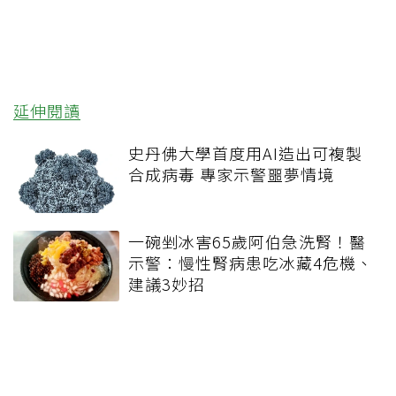
延伸閱讀
史丹佛大學首度用AI造出可複製
合成病毒 專家示警噩夢情境
一碗剉冰害65歲阿伯急洗腎！醫
示警：慢性腎病患吃冰藏4危機、
建議3妙招