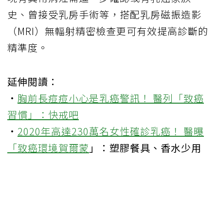
史、曾接受乳房手術等，搭配乳房磁振造影
（
MRI
）無輻射精密檢查更可有效提高診斷的
精準度。
延伸閱讀：
·
胸前長痘痘小心是乳癌警訊！ 醫列「致癌
習慣」：快戒吧
·
2020年高達230萬名女性確診乳癌！ 醫曝
「致癌環境
賀爾蒙
」：塑膠餐具、香水少用