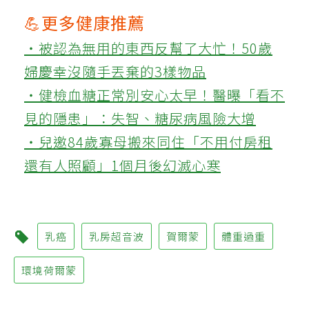
💪更多健康推薦
‧被認為無用的東西反幫了大忙！50歲
婦慶幸沒隨手丟棄的3樣物品
‧健檢血糖正常別安心太早！醫曝「看不
見的隱患」：失智、糖尿病風險大增
‧兒邀84歲寡母搬來同住「不用付房租
還有人照顧」1個月後幻滅心寒
乳癌
乳房超音波
賀爾蒙
體重過重
環境荷爾蒙