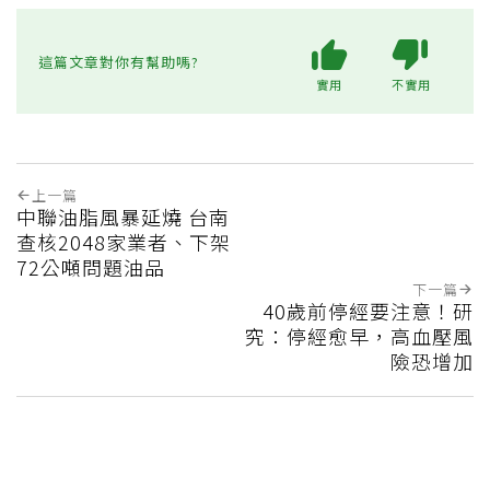
這篇文章對你有幫助嗎?
實用
不實用
上一篇
中聯油脂風暴延燒 台南
查核2048家業者、下架
72公噸問題油品
下一篇
40歲前停經要注意！研
究：停經愈早，高血壓風
險恐增加