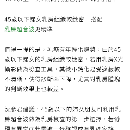
45
歲以下婦女乳房組織較緻密 搭配
乳房超音波
更精準
值得一提的是，乳癌有年輕化趨勢，由於
45
歲以下婦女的乳房組織較緻密，若用乳房
X
光
攝影做為檢查工具，其微小鈣化易受遮蔽較
不清晰，使得診斷率下降，尤其對乳房腫塊
的判斷效果上也較差。
沈彥君建議，
45
歲以下的婦女朋友可利用乳
房超音波做為乳房檢查的第一步選擇，若發
現有異常病灶需進一步確認或有乳癌家族