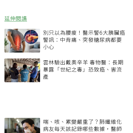
延伸閱讀
別只以為腰痠！醫示警6大胰臟癌
警訊：中背痛、突發糖尿病都要
小心
雲林驗出戴奧辛羊 毒物醫：長期
暴露「世紀之毒」恐致癌、害流
產
喘、咳、累變嚴重了？肺纖維化
病友每天該記錄哪些數據，醫師