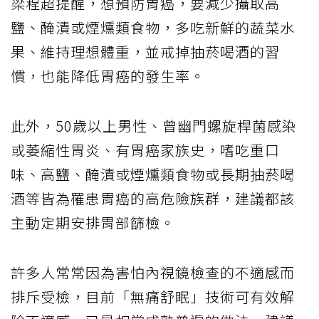
梁程超提醒，想預防胃癌，要減少攝取高
鹽、醃漬或煙燻類食物，多吃新鮮的蔬菜水
果、維持理想體重，並戒掉抽菸喝酒的習
慣，也能降低胃癌的發生率。
此外，
50
歲以上男性、曾幽門螺旋桿菌感染
或萎縮性胃炎、有胃癌家族史，嗜吃重口
味、高鹽、醃漬或煙燻類食物或長期抽菸喝
酒等皆為罹患胃癌的高危險族群，建議都該
主動定期安排胃部篩檢。
許多人常常因為害怕內視鏡檢查的不適感而
排斥受檢，目前「無痛舒眠」技術可有效解