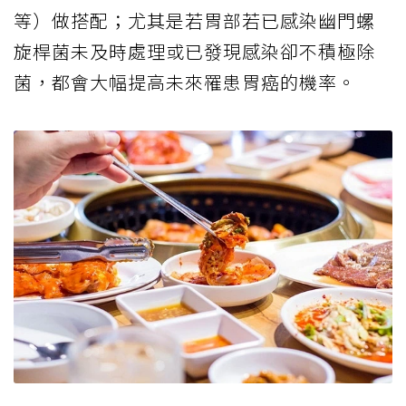
等）做搭配；尤其是若胃部若已感染幽門螺
旋桿菌未及時處理或已發現感染卻不積極除
菌，都會大幅提高未來罹患胃癌的機率。