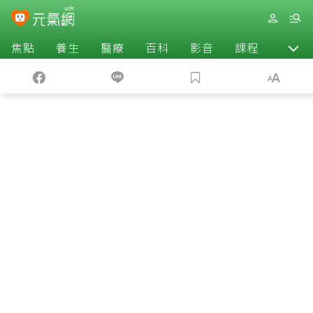
焦點
養生
醫療
百科
影音
課程
退休