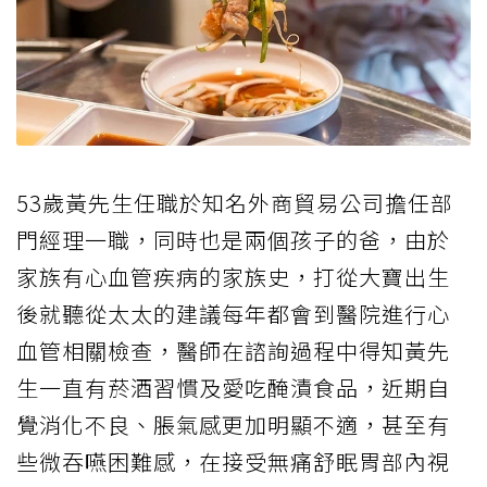
53
歲黃先生任職於知名外商貿易公司擔任部
門經理一職，同時也是兩個孩子的爸，由於
家族有心血管疾病的家族史，打從大寶出生
後就聽從太太的建議每年都會到醫院進行心
血管相關檢查，醫師在諮詢過程中得知黃先
生一直有菸酒習慣及愛吃醃漬食品，近期自
覺消化不良、脹氣感更加明顯不適，甚至有
些微吞嚥困難感，在接受無痛舒眠胃部內視