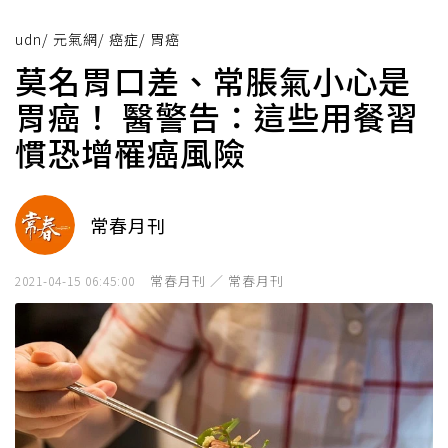
udn
/
元氣網
/
癌症
/
胃癌
莫名胃口差、常脹氣小心是
胃癌！ 醫警告：這些用餐習
慣恐增罹癌風險
常春月刊
常春月刊 ／ 常春月刊
2021-04-15 06:45:00