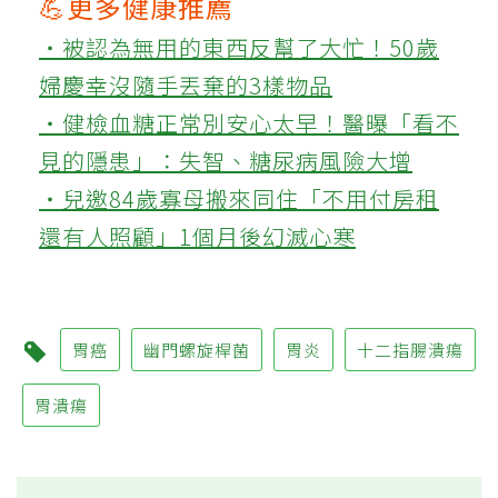
💪更多健康推薦
‧被認為無用的東西反幫了大忙！50歲
婦慶幸沒隨手丟棄的3樣物品
‧健檢血糖正常別安心太早！醫曝「看不
見的隱患」：失智、糖尿病風險大增
‧兒邀84歲寡母搬來同住「不用付房租
還有人照顧」1個月後幻滅心寒
胃癌
幽門螺旋桿菌
胃炎
十二指腸潰瘍
胃潰瘍