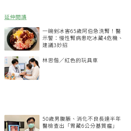
延伸閱讀
一碗剉冰害65歲阿伯急洗腎！醫
示警：慢性腎病患吃冰藏4危機、
建議3妙招
林思偕／紅色的玩具車
50歲男腹脹、消化不良長達半年
醫檢查出「胃藏6公分基質瘤」