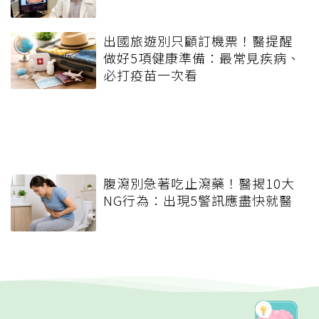
出國旅遊別只顧訂機票！醫提醒
做好5項健康準備：最常見疾病、
必打疫苗一次看
腹瀉別急著吃止瀉藥！醫揭10大
NG行為：出現5警訊應盡快就醫